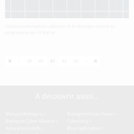
L’autoconsommation collective et le stockage étaient au
programme du 19 février.
Previous page
Next page
55
«
39
40
41
42
43
»
A découvrir aussi…
Marque Bretagne >
Bretagne Ocean Power >
Bretagne Cyber Alliance >
Cyberblog >
Relocalisons.bzh >
Blog Hydrogène >