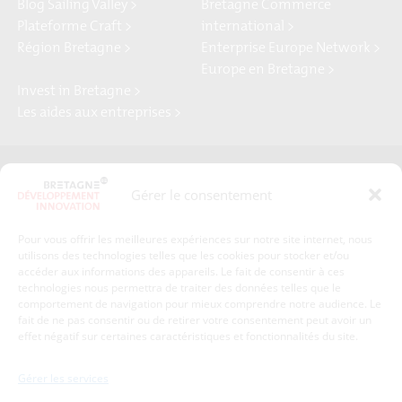
Blog Sailing Valley >
Bretagne Commerce
Plateforme Craft >
international >
Région Bretagne >
Enterprise Europe Network >
Europe en Bretagne >
Invest in Bretagne >
Les aides aux entreprises >
Presse
Plan du site
Gérer le consentement
Crédits et mentions légales
Gérer mes données personnelles
Pour vous offrir les meilleures expériences sur notre site internet, nous
Un renseignement, une demande ? Contactez-nous
utilisons des technologies telles que les cookies pour stocker et/ou
accéder aux informations des appareils. Le fait de consentir à ces
technologies nous permettra de traiter des données telles que le
comportement de navigation pour mieux comprendre notre audience. Le
Coordonnées :
fait de ne pas consentir ou de retirer votre consentement peut avoir un
effet négatif sur certaines caractéristiques et fonctionnalités du site.
Bretagne Développement Innovation
1c-1d, avenue de Belle Fontaine
Gérer les services
35510
Cesson-Sévigné
tél : 02 99 84 53 00