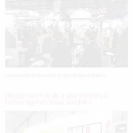
Le composite breton était en grande forme à Paris.
[Retour sur] Près de 4 500 visiteurs à
l’Usine Agro du Futur au CFIA !