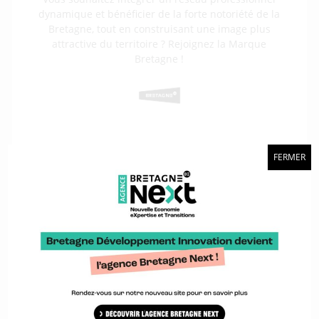
dynamique et bénéficier de la forte notoriété de la
Bretagne, tout en construisant une image plus
attractive du territoire ? Rejoignez la Marque
Bretagne !
+
FERMER
Je cherche un financement européen
pour mon projet innovant
Vous souhaitez accélérer le développement de
votre projet ? Bretagne Développement Innovation
vous accompagne et cible les dispositifs européens
adaptés.