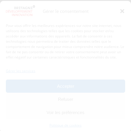
Presse
Plan du site
Gérer le consentement
Crédits et mentions légales
Gérer mes données personnelles
Pour vous offrir les meilleures expériences sur notre site internet, nous
Un renseignement, une demande ? Contactez-nous
utilisons des technologies telles que les cookies pour stocker et/ou
accéder aux informations des appareils. Le fait de consentir à ces
technologies nous permettra de traiter des données telles que le
comportement de navigation pour mieux comprendre notre audience. Le
Coordonnées :
fait de ne pas consentir ou de retirer votre consentement peut avoir un
effet négatif sur certaines caractéristiques et fonctionnalités du site.
Bretagne Développement Innovation
1c-1d, avenue de Belle Fontaine
Gérer les services
35510
Cesson-Sévigné
tél : 02 99 84 53 00
Accepter
Avec le soutien de :
Refuser
Voir les préférences
Politique de cookies