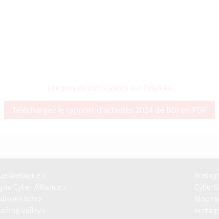
Lire plus de publications sur Calaméo
Téléchargez le rapport d'activités 2024 de BDI en PDF
e Bretagne >
Bretag
gne Cyber Alliance >
Cyberb
alisons.bzh >
Blog H
ailing Valley >
Bretag