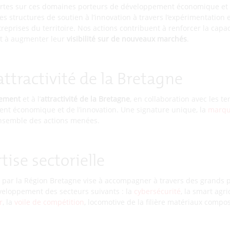
 fortes sur ces domaines porteurs de développement économique et d
 structures de soutien à l’innovation à travers l’expérimentation 
treprises du territoire. Nos actions contribuent à renforcer la capac
t à augmenter leur
visibilité sur de nouveaux marchés
.
attractivité de la Bretagne
ement
et à l’
attractivité de la Bretagne
, en collaboration avec les ter
nt économique et de l’innovation. Une signature unique, la
marqu
ensemble des actions menées.
tise sectorielle
I par la Région Bretagne vise à accompagner à travers des grand
éveloppement des secteurs suivants : la
cybersécurité
, la smart agric
r
, la
voile de compétition
, locomotive de la filière matériaux compos
plus récemment l’
hydrogène renouvelable
.