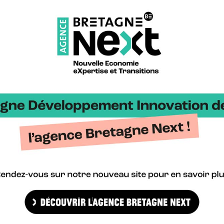
 sont mises au service de chaque GPS pour :
en lien avec les acteurs du territoire,
tation de nouvelles solutions,
de nouveaux marchés pour les entreprises bretonnes,
ité du territoire.
es
ques pour identifier et promouvoir ces secteurs d’avenir et fédérer
Cybersécurité
Hy
Voile de compétition