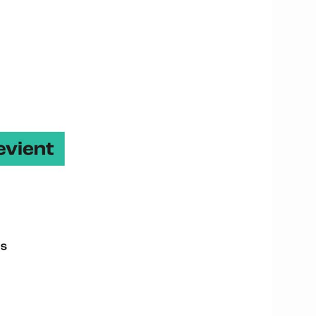
 les acteurs bretons.
drogène renouvelable