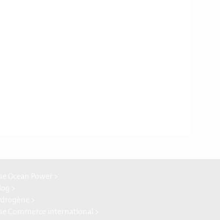
ne Ocean Power >
log >
ydrogène >
ne Commerce international >