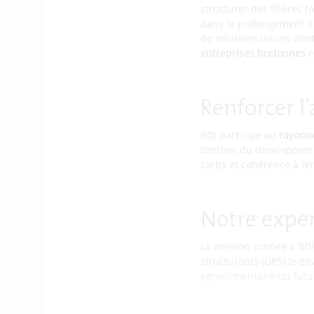
structurer des filières
dans le prolongement des
de solutions issues d’en
entreprises bretonnes
e
Renforcer l’
BDI participe au
rayonn
bretons du développeme
corps et cohérence à l’
Notre exper
La mission confiée à BD
structurants (GPS) le d
agroalimentaire du futu
les
énergies marines
et 