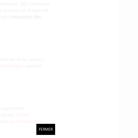
’emploi ; BDI intervient
et la mise sur le marché
ité d’
innovation des
ritoires et les acteurs
e Bretagne
, apporte
s programmes
ulture, l’
usine
ites,
la relocalisation
,
FERMER