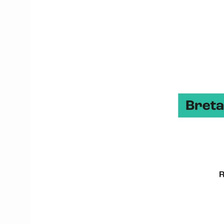
Les compétences de BDI
Soutenir l’innovation 
Faciliter l’expérimen
Permettre l’accès à 
Développer l’attractiv
Nos marqu
BDI a développé des mar
Energies marines