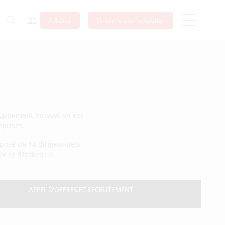
Adhérer
S’inscrire à la newsletter
loppement Innovation est
prises.
mposé de 14 dirigeant(e)s
 et d’Industrie.
APPEL D’OFFRES ET RECRUTEMENT