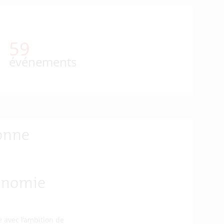
62
événements
tonne
conomie
e avec l’ambition de