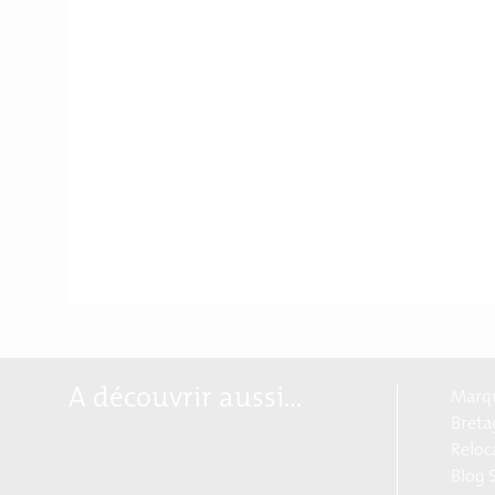
A découvrir aussi…
Marqu
Breta
Reloc
Blog S