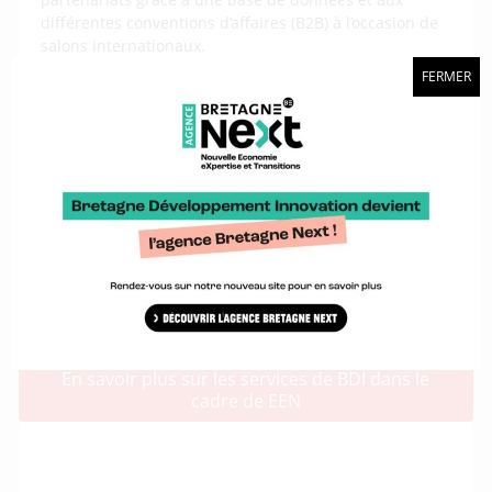
différentes conventions d’affaires (B2B) à l’occasion de
salons internationaux.
Bretagne Développement Innovation est également
FERMER
impliqué dans des réseaux thématiques européens
portant sur l’innovation, l’agriculture, la mobilité, la
cybersécurité et les
smart territories
et ouvrant à de
nombreuses entreprises européennes de votre secteur
d’activités.
Votre contact :
Hélène Morin
– Responsable affaires européennes chez
Bretagne Développement Innovation
En savoir plus sur les services de BDI dans le
cadre de EEN