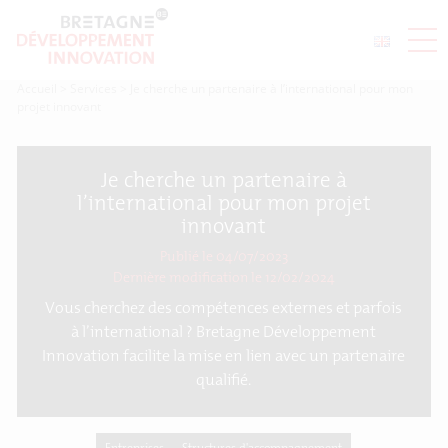
Accueil
>
Services
>
Je cherche un partenaire à l’international pour mon
projet innovant
Je cherche un partenaire à
l’international pour mon projet
innovant
Publié le 04/07/2023
Dernière modification le
12/02/2024
Vous cherchez des compétences externes et parfois
à l’international ? Bretagne Développement
Innovation facilite la mise en lien avec un partenaire
qualifié.