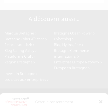
A découvrir aussi…
Marque Bretagne >
Bretagne Ocean Power >
Bretagne Cyber Alliance >
Cyberblog >
Relocalisons.bzh >
Blog Hydrogène >
Blog Sailing Valley >
Bretagne Commerce
Plateforme Craft >
international >
Région Bretagne >
Enterprise Europe Network >
Europe en Bretagne >
Invest in Bretagne >
Les aides aux entreprises >
Presse
Plan du site
Gérer le consentement
Crédits et mentions légales