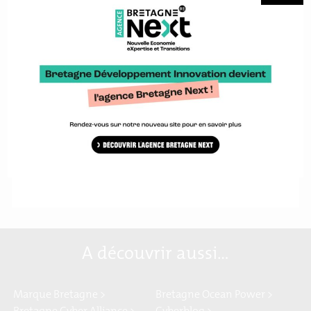
Un annuaire des acteurs de l’impression 3D en Bretagne
Votre contact : Yann Dieulangard – Etudes et cartographies
industrie du futur, cybersécurité – Tél : 02 99 67 71 71 –
y.dieulangard@bdi.fr
Consultez l'outil 3D4U
A découvrir aussi…
Marque Bretagne >
Bretagne Ocean Power >