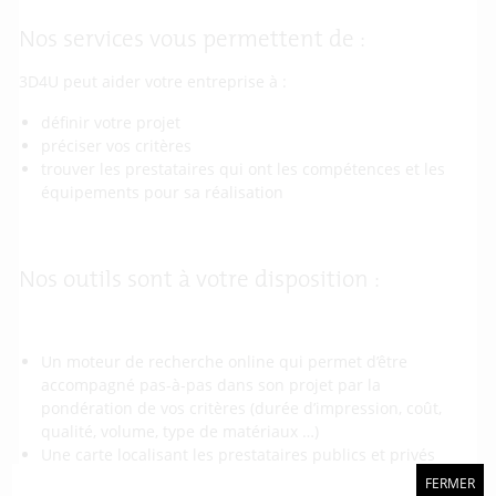
Nos services vous permettent de :
3D4U peut aider votre entreprise à :
définir votre projet
préciser vos critères
trouver les prestataires qui ont les compétences et les
équipements pour sa réalisation
Nos outils sont à votre disposition :
Un moteur de recherche online qui permet d’être
accompagné pas-à-pas dans son projet par la
pondération de vos critères (durée d’impression, coût,
qualité, volume, type de matériaux …)
Une carte localisant les prestataires publics et privés
Une carte localisant les imprimantes
FERMER