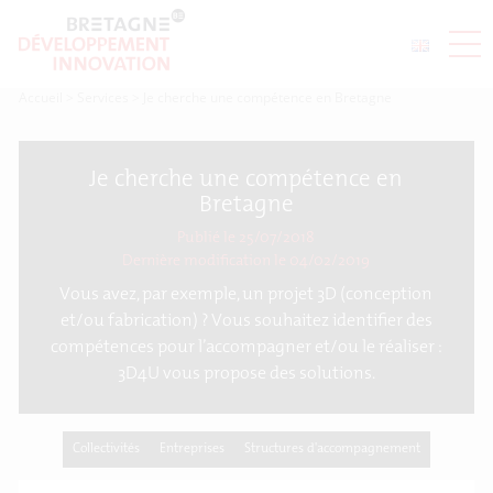
Accueil
>
Services
>
Je cherche une compétence en Bretagne
Je cherche une compétence en
Bretagne
Publié le 25/07/2018
Dernière modification le
04/02/2019
Vous avez, par exemple, un projet 3D (conception
et/ou fabrication) ? Vous souhaitez identifier des
compétences pour l’accompagner et/ou le réaliser :
3D4U vous propose des solutions.
Collectivités
Entreprises
Structures d'accompagnement