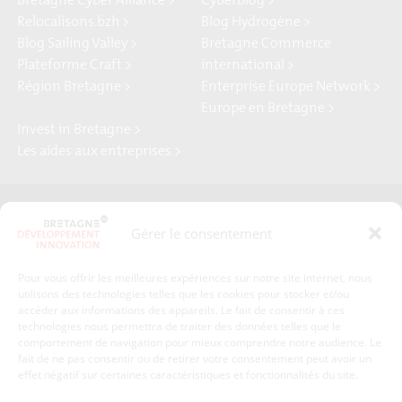
Bretagne Cyber Alliance >
Cyberblog >
Relocalisons.bzh >
Blog Hydrogène >
Blog Sailing Valley >
Bretagne Commerce
Plateforme Craft >
international >
Région Bretagne >
Enterprise Europe Network >
Europe en Bretagne >
Invest in Bretagne >
Les aides aux entreprises >
Presse
Plan du site
Gérer le consentement
Crédits et mentions légales
Gérer mes données personnelles
Pour vous offrir les meilleures expériences sur notre site internet, nous
Un renseignement, une demande ? Contactez-nous
utilisons des technologies telles que les cookies pour stocker et/ou
accéder aux informations des appareils. Le fait de consentir à ces
technologies nous permettra de traiter des données telles que le
comportement de navigation pour mieux comprendre notre audience. Le
Coordonnées :
fait de ne pas consentir ou de retirer votre consentement peut avoir un
effet négatif sur certaines caractéristiques et fonctionnalités du site.
Bretagne Développement Innovation