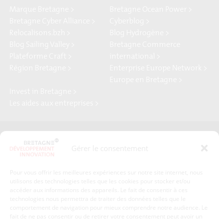
Marque Bretagne >
Bretagne Ocean Power >
Bretagne Cyber Alliance >
Cyberblog >
Relocalisons.bzh >
Blog Hydrogène >
Blog Sailing Valley >
Bretagne Commerce
Plateforme Craft >
international >
Région Bretagne >
Enterprise Europe Network >
Europe en Bretagne >
Invest in Bretagne >
Les aides aux entreprises >
Presse
Plan du site
Gérer le consentement
Crédits et mentions légales
Gérer mes données personnelles
Pour vous offrir les meilleures expériences sur notre site internet, nous
Un renseignement, une demande ? Contactez-nous
utilisons des technologies telles que les cookies pour stocker et/ou
accéder aux informations des appareils. Le fait de consentir à ces
technologies nous permettra de traiter des données telles que le
comportement de navigation pour mieux comprendre notre audience. Le
Coordonnées :
fait de ne pas consentir ou de retirer votre consentement peut avoir un