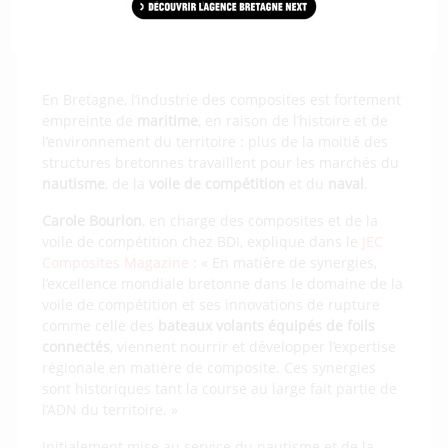
HEOL COMPOSITE
MAGMA
.
En Bretagne, l’industrie des composites est fortement
empreinte de
maritime
, en raison de l’histoire et de
l’environnement du territoire : plus de la moitié des
structures bretonnes travaillent pour les marchés du
nautisme
, de la
voile de compétition
et du
naval
.
Carole Bourlon
, en charge des composites et de la
voile de compétition chez BDI, explique dans le
JEC
Composites Magazine
: « En matière de synergies,
l’excellence mondiale bretonne dans le domaine de la
voile de compétition et ses innovations de rupture
comme celle des
bateaux volants équipés de foils
connectés
, viennent nourrir et développer l’expertise
régionale en matière de composite. Ces synergies
sont historiques tant la course au large fait partie de
l’ADN du territoire. »
Initialement mise au service du nautisme et de la