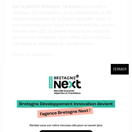
Sur le pavillon Bretagne, 13 acteurs
porteront le
flambeau de l’innovation, de la compétitivité et des
moyens industriels de la filière régionale. Grâce à
leur présence sur le stand et l’ensemble des actions
menées avec BDI, ils bénéficieront d’une visibilité
accrue pour présenter leurs offres aux principaux
décideurs et acheteurs du monde entier.
Parmi les exposants :
Europ 3 D
FERMER
MCI technologies
CDK
DEMETA
AVELrobotics
Pôle EMC 2
UBS Composite
Sense in
Halcyon
ID composites
Masmeca