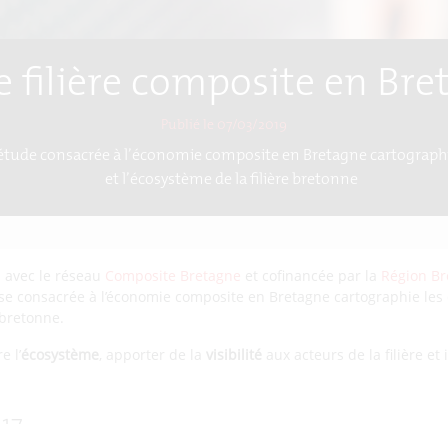
e filière composite en Bre
Publié le 07/03/2019
l'étude consacrée à l’économie composite en Bretagne cartograp
et l’écosystème de la filière bretonne
n avec le réseau
Composite Bretagne
et cofinancée par la
Région Br
èse consacrée à l’économie composite en Bretagne cartographie le
 bretonne.
e l’
écosystème
, apporter de la
visibilité
aux acteurs de la filière et 
017