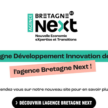
sur l’ensemble du territoire
uête qui représentent :
s dont + 737 associés à l’activité du composite
es d’affaires dont 180 M€ associés à l’activité du composite
Etude l’économie des composites en Bretagne – données 2017