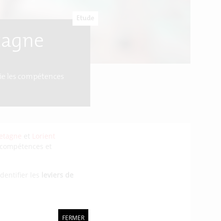
Etude
tagne
hie les compétences
etagne
et
Lorient
s compétences et
identifier les
leviers de
FERMER