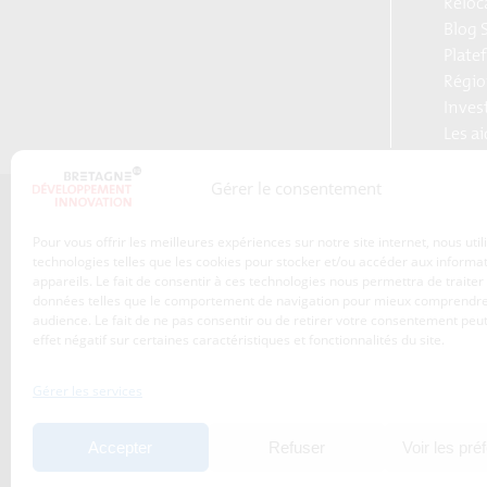
Reloc
Blog S
Plate
Régio
Inves
Les a
Gérer le consentement
Qui sommes-nous ?
Pour vous offrir les meilleures expériences sur notre site internet, nous uti
Les transitions
technologies telles que les cookies pour stocker et/ou accéder aux informa
appareils. Le fait de consentir à ces technologies nous permettra de traiter
S’inscrire à la newsletter
Publications
données telles que le comportement de navigation pour mieux comprendre
Adhérez à l’agence de
audience. Le fait de ne pas consentir ou de retirer votre consentement peut
Nos services
développement
effet négatif sur certaines caractéristiques et fonctionnalités du site.
économique de la Région
Les projets
Bretagne
Gérer les services
Nos métiers
Actualités
Accepter
Refuser
Voir les pré
Agenda