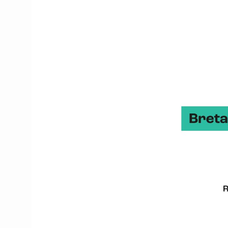
147 acteurs recensés 
86 répondants à l’enq
2047 emplois direct
367 M€ HT de chiffr