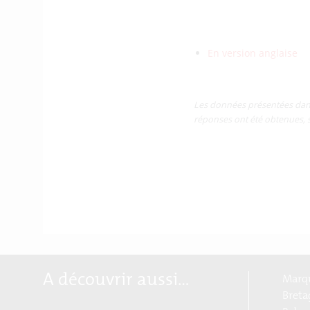
Téléchargez la synthèse e
En version française
En version anglaise
Les données présentées dans l
réponses ont été obtenues, 
A découvrir aussi…
Marqu
Breta