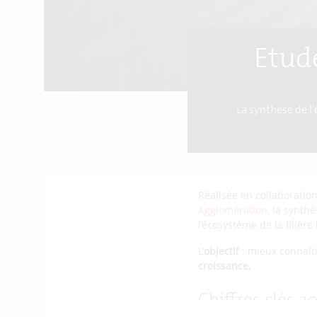
Etud
La synthèse de 
Réalisée en collaboratio
Agglomération
, la synth
l’écosystème de la filière
L’
objectif
: mieux connaîtr
croissance.
Chiffres clés 2