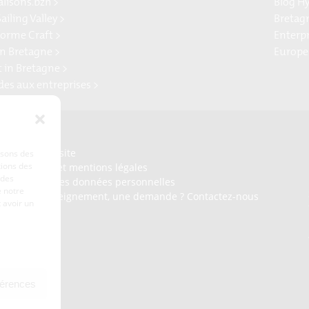
alisons.bzh >
Blog H
ailing Valley >
Bretag
forme Craft >
Enterp
n Bretagne >
Europe
t in Bretagne >
ides aux entreprises >
Presse
Plan du site
lisons des
tions des
Crédits et mentions légales
 des
Gérer mes données personnelles
 notre
Un renseignement, une demande ? Contactez-nous
 avoir un
férences