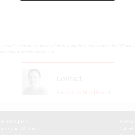
n .pdf :
’étude se basent sur les résultats de l’enquête menée auprès des 147 acteurs i
soit un taux de réponse de 58%.
Contact :
Nicolas de Montfumat
e Bretagne >
Bretag
gne Cyber Alliance >
Cyberb