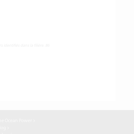
dentifiés dans la filière. 86
ne Ocean Power >
log >