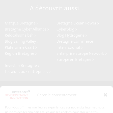
A découvrir aussi…
Marque Bretagne >
Bretagne Ocean Power >
Bretagne Cyber Alliance >
Cyberblog >
Relocalisons.bzh >
Blog Hydrogène >
Blog Sailing Valley >
Bretagne Commerce
Plateforme Craft >
international >
Région Bretagne >
Enterprise Europe Network >
Europe en Bretagne >
Invest in Bretagne >
Les aides aux entreprises >
Presse
Plan du site
Gérer le consentement
Crédits et mentions légales
Gérer mes données personnelles
Pour vous offrir les meilleures expériences sur notre site internet, nous
Un renseignement, une demande ? Contactez-nous
utilisons des technologies telles que les cookies pour stocker et/ou