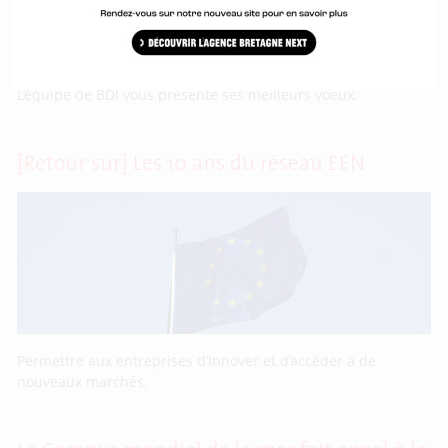
L’équipe de BDI vous présente ses meilleurs voeux.
[Retour sur] Les 10 ans du réseau EEN
Permettre aux entreprises d’innover et d’accéder à de
nouveaux marchés.