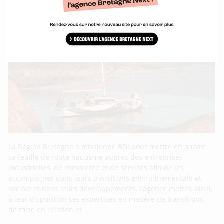
La Région Bretagne et BDI embarquent les
entreprises du nautisme dans les
transitions
La Région Bretagne a missionné BDI pour mettre en œuvre
sa feuille de route nautisme auprès des entreprises
industrielles, de commerce et de services afin de les
accompagner dans leurs transitions environnementale et
sociale et dans leurs développements. L’agence mettra, ainsi,
à leur disposition ses expertises en matière de transitions,
de mise en relation et