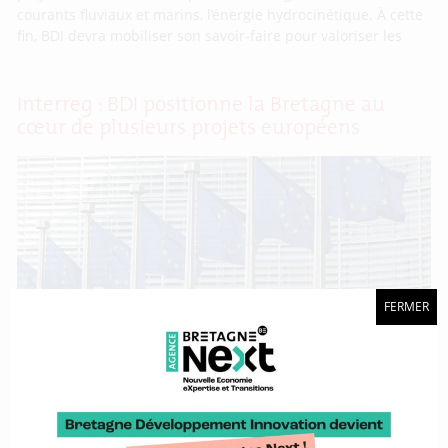
courants fluviaux et marins, l’énergie hydrocinétique. À cette
fin, BDI devra mobiliser son savoir-faire pour valoriser les
Interreg : BDI positionne la Bretagne au
cœur de plusieurs projets européens
FERMER
Reçu 5/5. En fin d’année 2024, les cinq projets Interreg dans
lesquels BDI est impliquée ont officiellement été approuvés.
Débutant au printemps 2025 et pour des durées diverses,
tous sont en lien avec les différents sujets et filières que
l’agence porte au service de la Région Bretagne. Ce résultat
illustre la capacité de BDI à