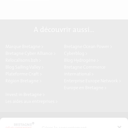
A découvrir aussi…
Marque Bretagne >
Bretagne Ocean Power >
Bretagne Cyber Alliance >
Cyberblog >
Relocalisons.bzh >
Blog Hydrogène >
Blog Sailing Valley >
Bretagne Commerce
Plateforme Craft >
international >
Région Bretagne >
Enterprise Europe Network >
Europe en Bretagne >
Invest in Bretagne >
Les aides aux entreprises >
Presse
Plan du site
Gérer le consentement