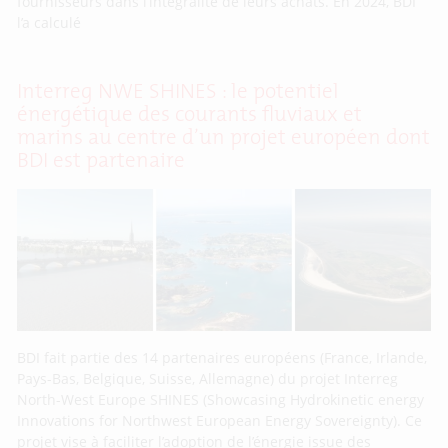
fournisseurs dans l’intégralité de leurs achats. En 2024, BDI
l’a calculé
Interreg NWE SHINES : le potentiel
énergétique des courants fluviaux et
marins au centre d’un projet européen dont
BDI est partenaire
BDI fait partie des 14 partenaires européens (France, Irlande,
Pays-Bas, Belgique, Suisse, Allemagne) du projet Interreg
North-West Europe SHINES (Showcasing Hydrokinetic energy
Innovations for Northwest European Energy Sovereignty). Ce
projet vise à faciliter l’adoption de l’énergie issue des