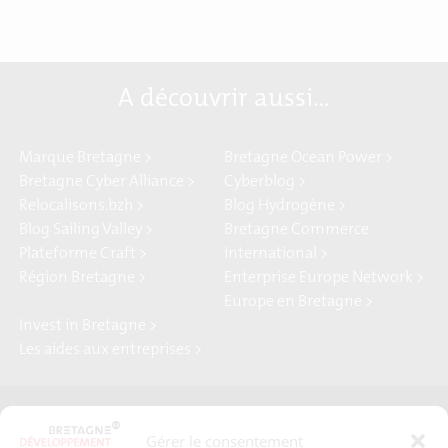
A découvrir aussi…
Marque Bretagne >
Bretagne Ocean Power >
Bretagne Cyber Alliance >
Cyberblog >
Relocalisons.bzh >
Blog Hydrogène >
Blog Sailing Valley >
Bretagne Commerce
Plateforme Craft >
international >
Région Bretagne >
Enterprise Europe Network >
Europe en Bretagne >
Invest in Bretagne >
Les aides aux entreprises >
Presse
Plan du site
Gérer le consentement