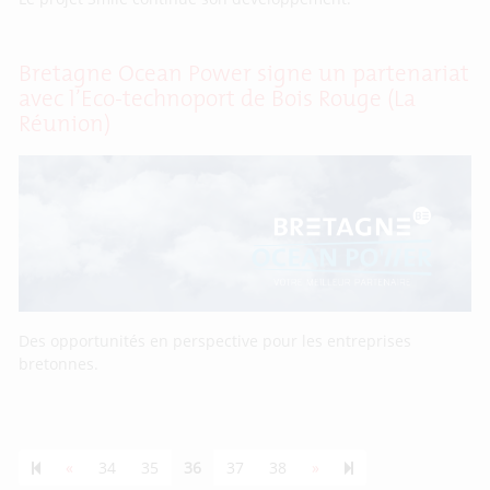
Bretagne Ocean Power signe un partenariat
avec l’Eco-technoport de Bois Rouge (La
Réunion)
Des opportunités en perspective pour les entreprises
bretonnes.
Previous page
Next page
55
«
34
35
36
37
38
»