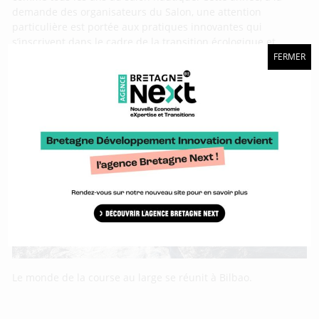
demande des organisateurs du Salon, une attention
particulière est portée aux pratiques innovantes qui
s’inscrivent dans le cadre de la transition écologique et
solidaire. La Bretagne a su tirer son épingle du jeu avec 21
FERMER
dossiers déposés
[Yacht Racing Forum 2019] Les mutations de
la course au large
Le monde de la course au large se réunit à Bilbao.