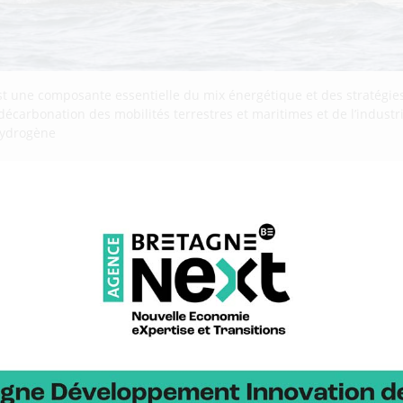
st une composante essentielle du mix énergétique et des stratégies
 décarbonation des mobilités terrestres et maritimes et de l’indust
’hydrogène
 : BDI partenaire d’un projet p
 à la voile