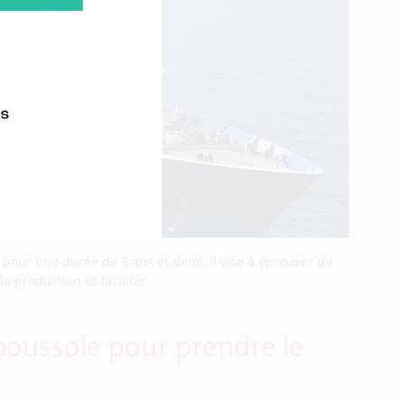
pour une durée de 3 ans et demi, il vise à éprouver de
a production et faciliter
r boussole pour prendre le