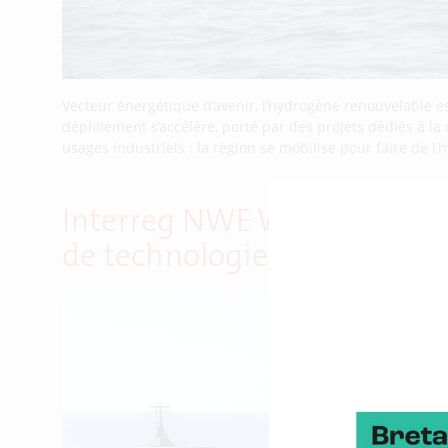
Vecteur énergétique d’avenir, l’hydrogène renouvelable e
déploiement s’accélère, porté par des projets dédiés à la
usages industriels : la région se mobilise pour faire de l
Interreg NWE Wind4Shipping
de technologies de transport