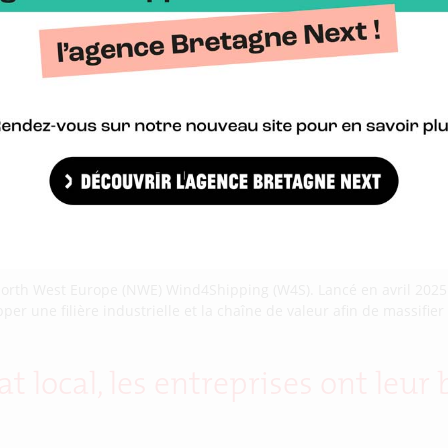
 North West Europe (NWE) Wind4Shipping (W4S). Lancé en avril 2025 
r une filière industrielle et la chaîne de valeur afin de massifier l
at local, les entreprises ont leu