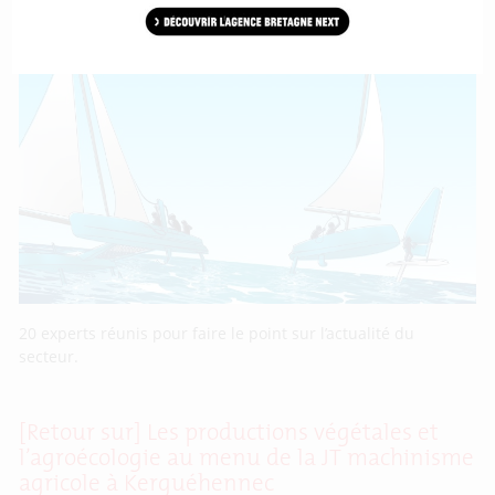
[Retour sur] Conférence Eurolarge : 5ème
édition de la Foil Racing Conférence
20 experts réunis pour faire le point sur l’actualité du
secteur.
[Retour sur] Les productions végétales et
l’agroécologie au menu de la JT machinisme
agricole à Kerguéhennec