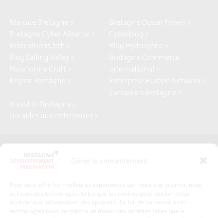
Marque Bretagne >
Bretagne Ocean Power >
Bretagne Cyber Alliance >
Cyberblog >
Relocalisons.bzh >
Blog Hydrogène >
Blog Sailing Valley >
Bretagne Commerce
Plateforme Craft >
international >
Région Bretagne >
Enterprise Europe Network >
Europe en Bretagne >
Invest in Bretagne >
Les aides aux entreprises >
Presse
Plan du site
Gérer le consentement
Crédits et mentions légales
Gérer mes données personnelles
Pour vous offrir les meilleures expériences sur notre site internet, nous
Un renseignement, une demande ? Contactez-nous
utilisons des technologies telles que les cookies pour stocker et/ou
accéder aux informations des appareils. Le fait de consentir à ces
technologies nous permettra de traiter des données telles que le