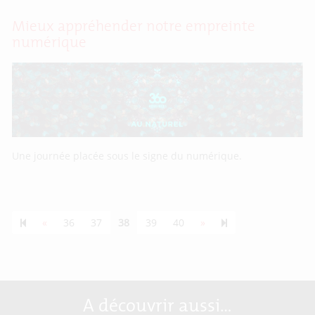
Mieux appréhender notre empreinte
numérique
Une journée placée sous le signe du numérique.
Previous page
Next page
55
«
36
37
38
39
40
»
A découvrir aussi…