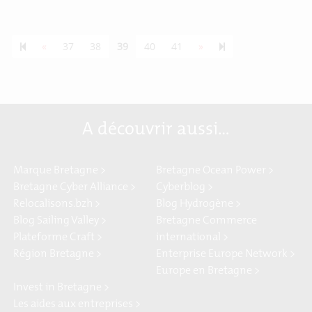
Previous page
Next page
55
«
37
38
39
40
41
»
A découvrir aussi…
Marque Bretagne >
Bretagne Ocean Power >
Bretagne Cyber Alliance >
Cyberblog >
Relocalisons.bzh >
Blog Hydrogène >
Blog Sailing Valley >
Bretagne Commerce
Plateforme Craft >
international >
Région Bretagne >
Enterprise Europe Network >
Europe en Bretagne >
Invest in Bretagne >
Les aides aux entreprises >