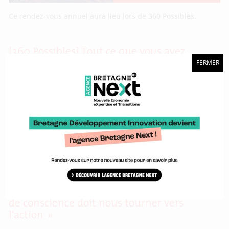
Ce rendez-vous annuel aura lieu lors de 360 Possibles.
[360 Possibles] Tout ce que vous avez
toujours voulu savoir sur le nudge
FERMER
Une méthode bienveillante pour aider à prendre la bonne
décision.
[360 Possibles] Roland Jourdain : « la prise
de conscience doit nous tourner vers
l’action »