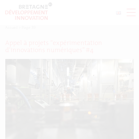
Accueil
>
Page 39
Appel à projets “expérimentation
d’innovations numériques” #4