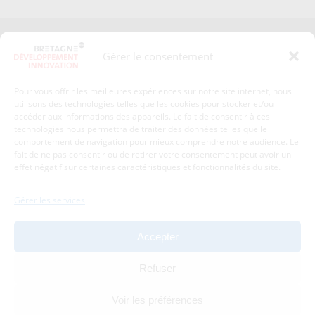
Presse
Plan du site
Gérer le consentement
Crédits et mentions légales
Gérer mes données personnelles
Pour vous offrir les meilleures expériences sur notre site internet, nous
Un renseignement, une demande ? Contactez-nous
utilisons des technologies telles que les cookies pour stocker et/ou
accéder aux informations des appareils. Le fait de consentir à ces
technologies nous permettra de traiter des données telles que le
comportement de navigation pour mieux comprendre notre audience. Le
Coordonnées :
fait de ne pas consentir ou de retirer votre consentement peut avoir un
effet négatif sur certaines caractéristiques et fonctionnalités du site.
Bretagne Développement Innovation
1c-1d, avenue de Belle Fontaine
Gérer les services
35510
Cesson-Sévigné
tél : 02 99 84 53 00
Accepter
Avec le soutien de :
Refuser
Voir les préférences