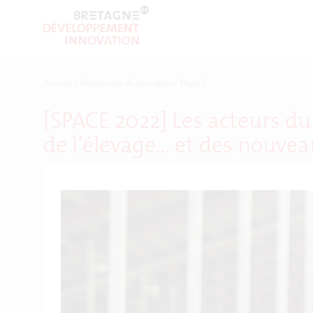
Accueil
>
Numérique & agri-agro
>
Page 2
[SPACE 2022] Les acteurs du
de l’élevage… et des nouvea