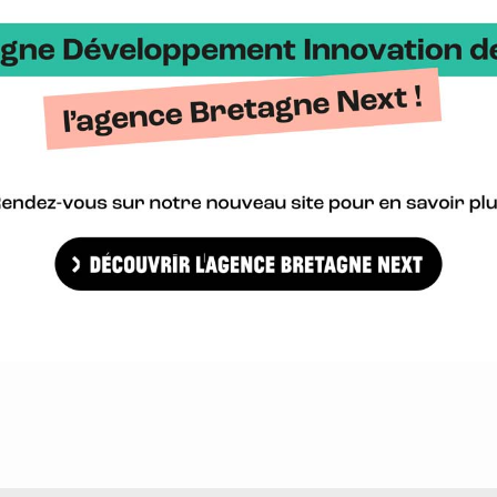
ie alimentaire et énergétique, la Ferme du Bigna a misé sur un mo
 commercialise ses produits transformés (conserves, huiles de chanvr
 […]