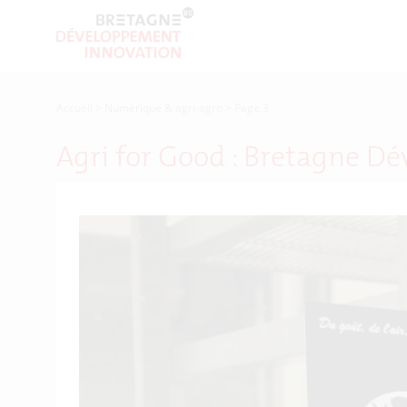
Accueil
>
Numérique & agri-agro
>
Page 3
Agri for Good : Bretagne D