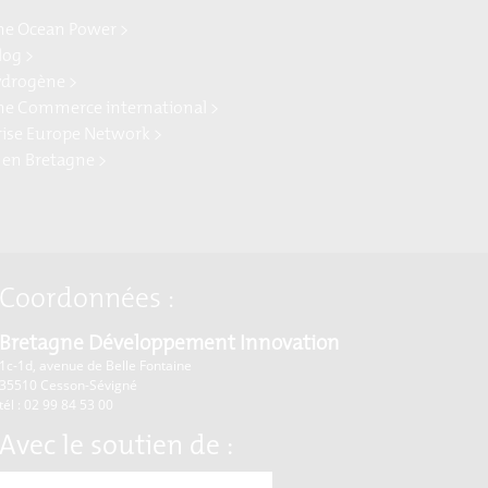
ne Ocean Power >
log >
ydrogène >
ne Commerce international >
rise Europe Network >
 en Bretagne >
Coordonnées :
Bretagne Développement Innovation
1c-1d, avenue de Belle Fontaine
35510
Cesson-Sévigné
tél : 02 99 84 53 00
Avec le soutien de :