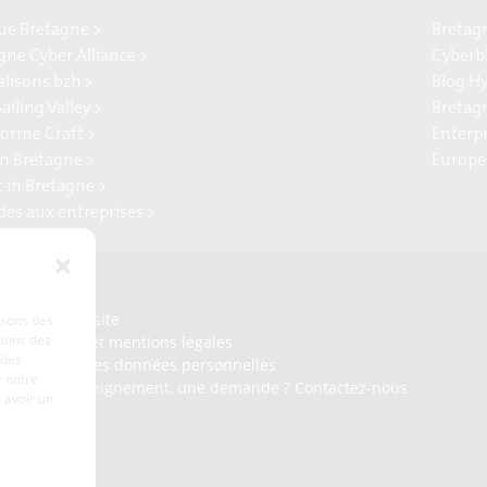
e Bretagne >
Bretag
gne Cyber Alliance >
Cyberb
alisons.bzh >
Blog H
ailing Valley >
Bretag
forme Craft >
Enterp
n Bretagne >
Europe
t in Bretagne >
ides aux entreprises >
Presse
Plan du site
lisons des
tions des
Crédits et mentions légales
 des
Gérer mes données personnelles
 notre
Un renseignement, une demande ? Contactez-nous
 avoir un