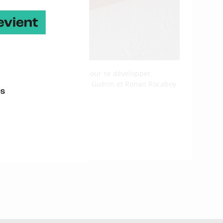
dèle d’économie circulaire pour se développer.
e) en circuits courts. Dimitri Guérin et Ronan Rocaboy