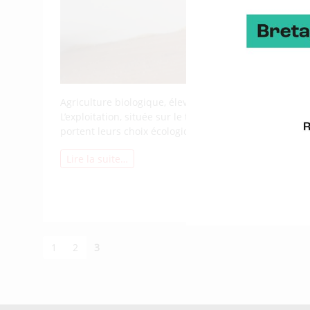
Agriculture biologique, élevage en plein air, autonom
L’exploitation, située sur le territoire du Mené (22),
portent leurs choix écologiques tout en s’investissant
Lire la suite…
1
2
3