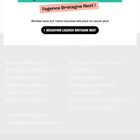
A découvrir aussi…
Marque Bretagne >
Bretagne Ocean Power >
Bretagne Cyber Alliance >
Cyberblog >
Relocalisons.bzh >
Blog Hydrogène >
Blog Sailing Valley >
Bretagne Commerce
Plateforme Craft >
international >
Région Bretagne >
Enterprise Europe Network >
Europe en Bretagne >
Invest in Bretagne >
Les aides aux entreprises >