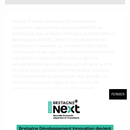
e
Pour la 2
année, Bretagne Développement
Innovation organisent le concours AGRETIC, en
partenariat avec la Région Bretagne, le Crédit Mutuel
de Bretagne et l’INPI. Objectif ? Récompenser les
meilleures innovations au croisement des filières
numériques & agri-agro. Ce concours est ouvert aux
entreprises bretonnes des secteurs agricole,
agroalimentaire ou numérique qui ont testé la mise
en place d’une solution numérique pour accroitre
leur compétitivité ou développer leur activité. Les
entreprises peuvent déposer leur dossier de
candidature jusqu’au 28 avril 2022 minuit.
FERMER
Photo : le jury du concours AGRETIC 2021
Télécharger le communiqué