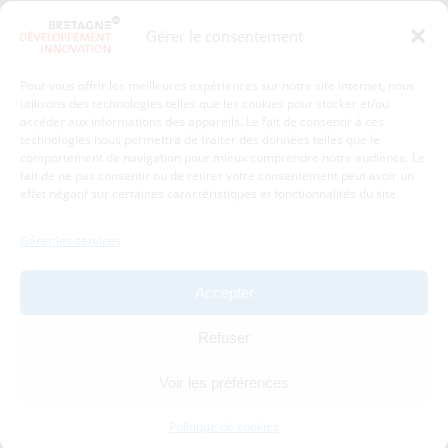
Presse
Plan du site
Gérer le consentement
Crédits et mentions légales
Gérer mes données personnelles
Pour vous offrir les meilleures expériences sur notre site internet, nous
Un renseignement, une demande ? Contactez-nous
utilisons des technologies telles que les cookies pour stocker et/ou
accéder aux informations des appareils. Le fait de consentir à ces
technologies nous permettra de traiter des données telles que le
comportement de navigation pour mieux comprendre notre audience. Le
Coordonnées :
fait de ne pas consentir ou de retirer votre consentement peut avoir un
effet négatif sur certaines caractéristiques et fonctionnalités du site.
Bretagne Développement Innovation
1c-1d, avenue de Belle Fontaine
Gérer les services
35510
Cesson-Sévigné
tél : 02 99 84 53 00
Accepter
Avec le soutien de :
Refuser
Voir les préférences
Politique de cookies