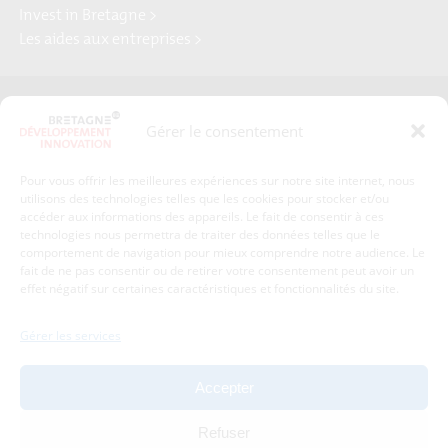
Invest in Bretagne >
Les aides aux entreprises >
Presse
Plan du site
Gérer le consentement
Crédits et mentions légales
Gérer mes données personnelles
Pour vous offrir les meilleures expériences sur notre site internet, nous
Un renseignement, une demande ? Contactez-nous
utilisons des technologies telles que les cookies pour stocker et/ou
accéder aux informations des appareils. Le fait de consentir à ces
technologies nous permettra de traiter des données telles que le
comportement de navigation pour mieux comprendre notre audience. Le
Coordonnées :
fait de ne pas consentir ou de retirer votre consentement peut avoir un
effet négatif sur certaines caractéristiques et fonctionnalités du site.
Bretagne Développement Innovation
1c-1d, avenue de Belle Fontaine
Gérer les services
35510
Cesson-Sévigné
tél : 02 99 84 53 00
Accepter
Avec le soutien de :
Refuser