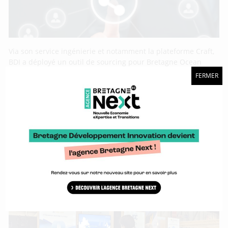
Via son service ingénierie et notamment la plateforme Craft,
BDI a déployé un outil de sourcing pour Bretagne Ocean
Power, la dynamique territoriale dédiée aux énergies
FERMER
marines renouvelables. L’objectif de cet outil est de valoriser
les acteurs bretons des EMR auprès des donneurs d’ordre
dans le cadre d’appel à projets ou d’appels à manifestation
d’intérêt.
Euromaritime 2024 : vent porteur pour la
propulsion vélique !