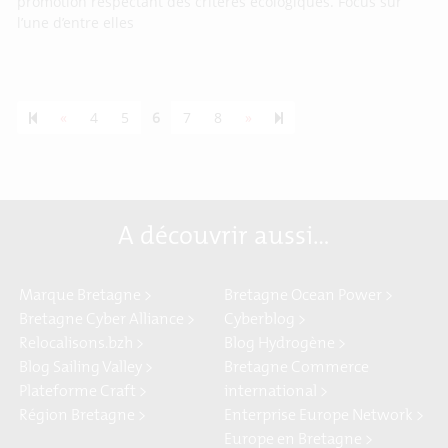
promotion respectant des critères écologiques. Focus sur
l’une d’entre elles
Previous page
Next page
55
«
4
5
6
7
8
»
A découvrir aussi…
Marque Bretagne >
Bretagne Ocean Power >
Bretagne Cyber Alliance >
Cyberblog >
Relocalisons.bzh >
Blog Hydrogène >
Blog Sailing Valley >
Bretagne Commerce
Plateforme Craft >
international >
Région Bretagne >
Enterprise Europe Network >
Europe en Bretagne >