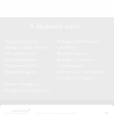
A découvrir aussi…
Marque Bretagne >
Bretagne Ocean Power >
Bretagne Cyber Alliance >
Cyberblog >
Relocalisons.bzh >
Blog Hydrogène >
Blog Sailing Valley >
Bretagne Commerce
Plateforme Craft >
international >
Région Bretagne >
Enterprise Europe Network >
Europe en Bretagne >
Invest in Bretagne >
Les aides aux entreprises >
Presse
Plan du site
Gérer le consentement