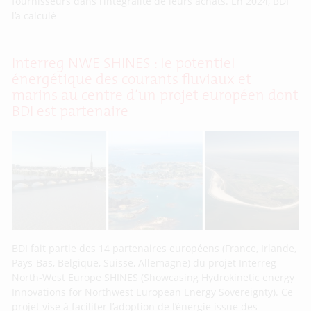
fournisseurs dans l’intégralité de leurs achats. En 2024, BDI
l’a calculé
Interreg NWE SHINES : le potentiel
énergétique des courants fluviaux et
marins au centre d’un projet européen dont
BDI est partenaire
BDI fait partie des 14 partenaires européens (France, Irlande,
Pays-Bas, Belgique, Suisse, Allemagne) du projet Interreg
North-West Europe SHINES (Showcasing Hydrokinetic energy
Innovations for Northwest European Energy Sovereignty). Ce
projet vise à faciliter l’adoption de l’énergie issue des