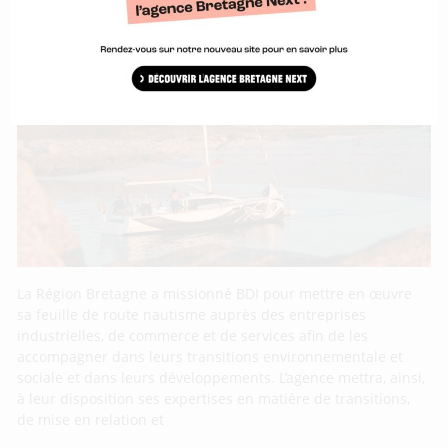
La Région Bretagne et BDI embarquent les
entreprises du nautisme dans les
transitions
La Région Bretagne a missionné BDI pour mettre en œuvre
sa feuille de route nautisme auprès des entreprises
industrielles, de commerce et de services afin de les
accompagner dans leurs transitions environnementale et
sociale et dans leurs développements. L’agence mettra, ainsi,
à leur disposition ses expertises en matière de transitions,
de mise en relation et