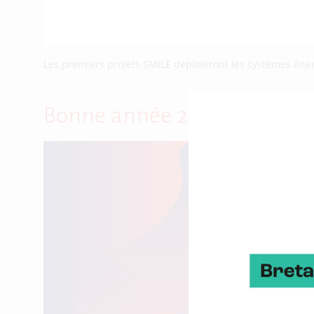
Les premiers projets SMILE déploieront les systèmes éner
Bonne année 2017 à tous !