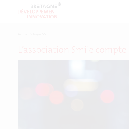
Accueil
>
Page 55
L’association Smile compte 