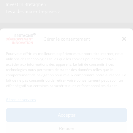
Invest in Bretagne >
Les aides aux entreprises >
Presse
Plan du site
Gérer le consentement
Crédits et mentions légales
Gérer mes données personnelles
Pour vous offrir les meilleures expériences sur notre site internet, nous
Un renseignement, une demande ? Contactez-nous
utilisons des technologies telles que les cookies pour stocker et/ou
accéder aux informations des appareils. Le fait de consentir à ces
technologies nous permettra de traiter des données telles que le
comportement de navigation pour mieux comprendre notre audience. Le
Coordonnées :
fait de ne pas consentir ou de retirer votre consentement peut avoir un
effet négatif sur certaines caractéristiques et fonctionnalités du site.
Bretagne Développement Innovation
1c-1d, avenue de Belle Fontaine
Gérer les services
35510
Cesson-Sévigné
tél : 02 99 84 53 00
Accepter
Avec le soutien de :
Refuser