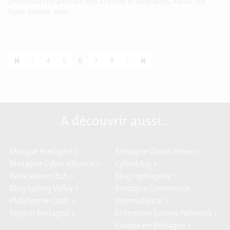
promotion respectant des critères écologiques. Focus sur
l’une d’entre elles
Previous page
Next page
55
«
4
5
6
7
8
»
A découvrir aussi…
Marque Bretagne >
Bretagne Ocean Power >
Bretagne Cyber Alliance >
Cyberblog >
Relocalisons.bzh >
Blog Hydrogène >
Blog Sailing Valley >
Bretagne Commerce
Plateforme Craft >
international >
Région Bretagne >
Enterprise Europe Network >
Europe en Bretagne >