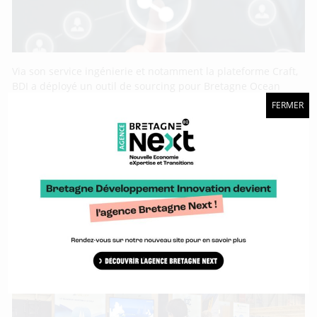
Via son service ingénierie et notamment la plateforme Craft,
BDI a déployé un outil de sourcing pour Bretagne Ocean
Power, la dynamique territoriale dédiée aux énergies
FERMER
marines renouvelables. L’objectif de cet outil est de valoriser
les acteurs bretons des EMR auprès des donneurs d’ordre
dans le cadre d’appel à projets ou d’appels à manifestation
d’intérêt.
Euromaritime 2024 : vent porteur pour la
propulsion vélique !