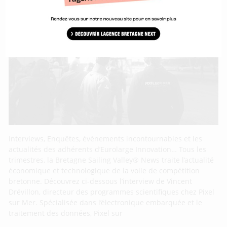
Interviews, Enquêtes, évènements incontournables et les
actualités des adhérents d’Eurolarge Innovation… Tous les
trimestres, la Bretagne Sailing Valley® News traite l’actualité
économique et technologique de la voile de compétition
bretonne. Découvrez ci-dessous l’interview de Vincent
Drévillon, directeur des programmes scientifiques chez Pixel
sur Mer. Spécialisée dans l’électronique embarquée et le
traitement des données, Pixel sur