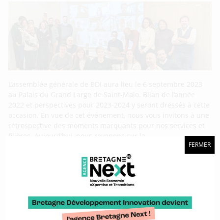
L’assemblée générale de BDI aura lieu le 6 septembre 2023
au Palais du Grand Large de Saint-Malo. Bilan de l’année
2022 et perspectives pour 2023-2024 y seront dressés à cette
occasion. En vue de cet événement, nous vous invitons à une
rétrospective des moments marquants pour nos services et
filières. Aujourd’hui, nous revenons sur la
FERMER
Vincent Drévillon : « Notre expertise dans la
course au large est primordiale pour nous
ouvrir à d’autres secteurs »