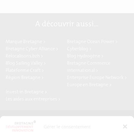
A découvrir aussi…
Marque Bretagne >
Bretagne Ocean Power >
Bretagne Cyber Alliance >
Cyberblog >
Relocalisons.bzh >
Blog Hydrogène >
Blog Sailing Valley >
Bretagne Commerce
Plateforme Craft >
international >
Région Bretagne >
Enterprise Europe Network >
Europe en Bretagne >
Invest in Bretagne >
Les aides aux entreprises >
Presse
Plan du site
Gérer le consentement
Crédits et mentions légales