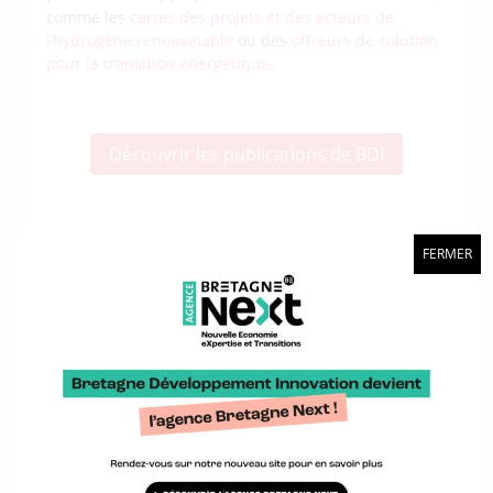
comme les
cartes des projets et des acteurs de
l’hydrogène renouvelable
ou des
offreurs de solution
pour la transition énergétique
.
Découvrir les publications de BDI
… et de nouvelles fonctionnalités pour
FERMER
la plateforme Craft
Permettant de décrire les compétences existantes sur
un territoire à travers des cartes ou des annuaires,
Craft s’est enrichie de nouvelles fonctionnalités, tant
pour structurer ses données que pour les valoriser.
Le but étant de développer économiquement le
territoire et les filières stratégiques des entités
utilisant la plateforme.