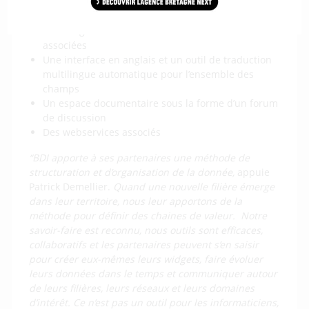
Des formulaires de demandes de création d’entités
directement à partir des annuaires et cartes
Des widgets valorisant les données des bases
associées
Une interface en anglais et un outil de traduction
multilingue automatique pour l’ensemble des
champs
Un espace documentaire sous la forme d’un forum
de discussion
Des webservices associés
“BDI apporte à ses partenaires une méthode de
structuration et d’organisation de la donnée,
appuie
Patrick Demellier.
Quand une nouvelle filière émerge
dans leur territoire, nous leur apportons de la
méthode pour définir des chaines de valeur.
Notre
savoir-faire est reconnu, nous outils sont efficaces,
collaboratifs et les partenaires peuvent s’en saisir
pour créer eux-mêmes leurs widgets, faire évoluer
leurs données dans le temps et communiquer autour
de leurs filières, leurs réseaux et leurs domaines
d’intérêt. Ce n’est pas un outil pour les informaticiens,