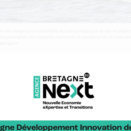
st une composante essentielle du mix énergétique et des stratégies
 décarbonation des mobilités terrestres et maritimes et de l’indust
’hydrogène
 : BDI partenaire d’un projet p
 à la voile