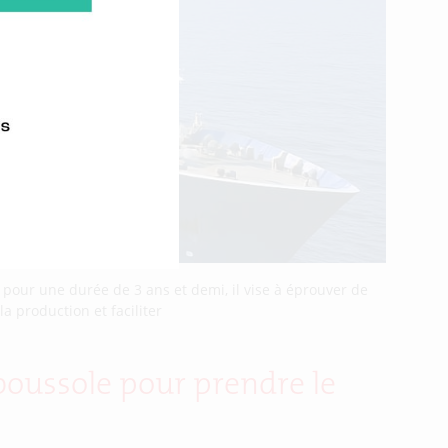
pour une durée de 3 ans et demi, il vise à éprouver de
a production et faciliter
r boussole pour prendre le