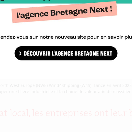
 North West Europe (NWE) Wind4Shipping (W4S). Lancé en avril 2025 
r une filière industrielle et la chaîne de valeur afin de massifier l
at local, les entreprises ont leu