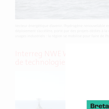
Vecteur énergétique d’avenir, l’hydrogène renouvelable e
déploiement s’accélère, porté par des projets dédiés à la
usages industriels : la région se mobilise pour faire de l
Interreg NWE Wind4Shipping
de technologies de transport