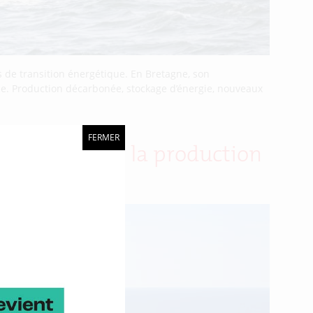
 de transition énergétique. En Bretagne, son
rie. Production décarbonée, stockage d’énergie, nouveaux
FERMER
our massifier la production