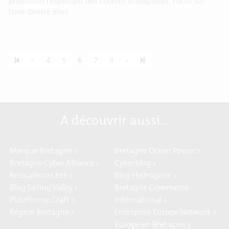
promotion respectant des critères écologiques. Focus sur
l’une d’entre elles
Previous page
Next page
55
«
4
5
6
7
8
»
A découvrir aussi…
Marque Bretagne >
Bretagne Ocean Power >
Bretagne Cyber Alliance >
Cyberblog >
Relocalisons.bzh >
Blog Hydrogène >
Blog Sailing Valley >
Bretagne Commerce
Plateforme Craft >
international >
Région Bretagne >
Enterprise Europe Network >
Europe en Bretagne >