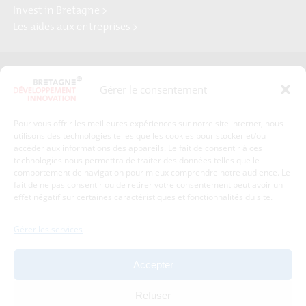
Invest in Bretagne >
Les aides aux entreprises >
Presse
Plan du site
Gérer le consentement
Crédits et mentions légales
Gérer mes données personnelles
Pour vous offrir les meilleures expériences sur notre site internet, nous
Un renseignement, une demande ? Contactez-nous
utilisons des technologies telles que les cookies pour stocker et/ou
accéder aux informations des appareils. Le fait de consentir à ces
technologies nous permettra de traiter des données telles que le
comportement de navigation pour mieux comprendre notre audience. Le
Coordonnées :
fait de ne pas consentir ou de retirer votre consentement peut avoir un
effet négatif sur certaines caractéristiques et fonctionnalités du site.
Bretagne Développement Innovation
1c-1d, avenue de Belle Fontaine
Gérer les services
35510
Cesson-Sévigné
tél : 02 99 84 53 00
Accepter
Avec le soutien de :
Refuser