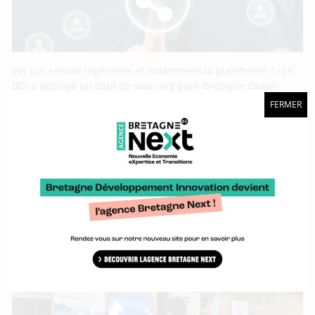
Via son service ingénierie et notamment la plateforme Craft,
BDI a déployé un outil de sourcing pour Bretagne Ocean
Power, la dynamique territoriale dédiée aux énergies
FERMER
marines renouvelables. L’objectif de cet outil est de valoriser
les acteurs bretons des EMR auprès des donneurs d’ordre
dans le cadre d’appel à projets ou d’appels à manifestation
d’intérêt.
Euromaritime 2024 : vent porteur pour la
propulsion vélique !