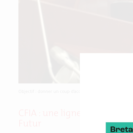
Objectif : donner un coup d’accélérateur aux projets in
CFIA : une ligne de producti
Futur