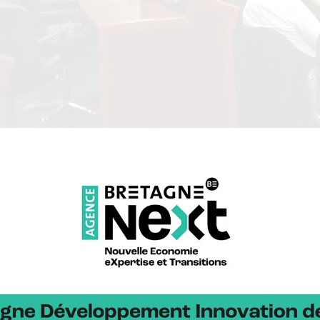
novants qui foisonnent, notamment en Bretagne.
on de 15 mètres de long sur le p