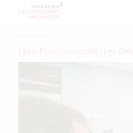
Accueil
>
Page 43
[360 Possibles 2018] Les Re