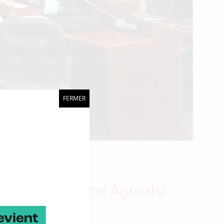
FERMER
lateau de l’Usine Agro du