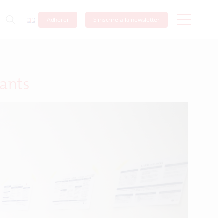
Adhérer
S’inscrire à la newsletter
eants