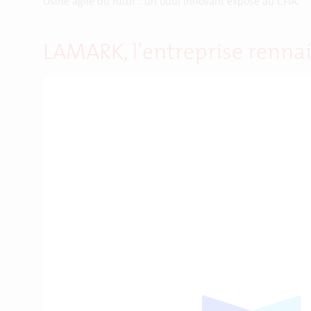
Usine agile du futur : un outil innovant exposé au CFIA.
LAMARK, l’entreprise rennai