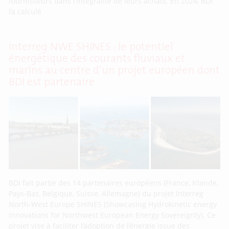
fournisseurs dans l’intégralité de leurs achats. En 2024, BDI
l’a calculé
Interreg NWE SHINES : le potentiel
énergétique des courants fluviaux et
marins au centre d’un projet européen dont
BDI est partenaire
BDI fait partie des 14 partenaires européens (France, Irlande,
Pays-Bas, Belgique, Suisse, Allemagne) du projet Interreg
North-West Europe SHINES (Showcasing Hydrokinetic energy
Innovations for Northwest European Energy Sovereignty). Ce
projet vise à faciliter l’adoption de l’énergie issue des