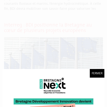
courants fluviaux et marins, l’énergie hydrocinétique. À cette
fin, BDI devra mobiliser son savoir-faire pour valoriser les
Interreg : BDI positionne la Bretagne au
cœur de plusieurs projets européens
FERMER
Reçu 5/5. En fin d’année 2024, les cinq projets Interreg dans
lesquels BDI est impliquée ont officiellement été approuvés.
Débutant au printemps 2025 et pour des durées diverses,
tous sont en lien avec les différents sujets et filières que
l’agence porte au service de la Région Bretagne. Ce résultat
illustre la capacité de BDI à