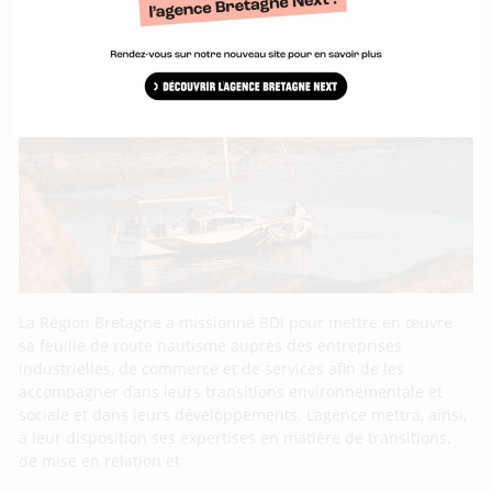
La Région Bretagne et BDI embarquent les
entreprises du nautisme dans les
transitions
La Région Bretagne a missionné BDI pour mettre en œuvre
sa feuille de route nautisme auprès des entreprises
industrielles, de commerce et de services afin de les
accompagner dans leurs transitions environnementale et
sociale et dans leurs développements. L’agence mettra, ainsi,
à leur disposition ses expertises en matière de transitions,
de mise en relation et