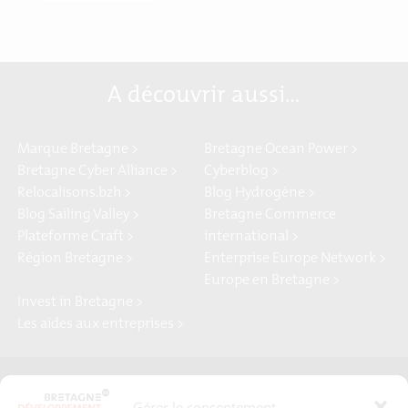
A découvrir aussi…
Marque Bretagne >
Bretagne Ocean Power >
Bretagne Cyber Alliance >
Cyberblog >
Relocalisons.bzh >
Blog Hydrogène >
Blog Sailing Valley >
Bretagne Commerce
Plateforme Craft >
international >
Région Bretagne >
Enterprise Europe Network >
Europe en Bretagne >
Invest in Bretagne >
Les aides aux entreprises >
Presse
Plan du site
Gérer le consentement