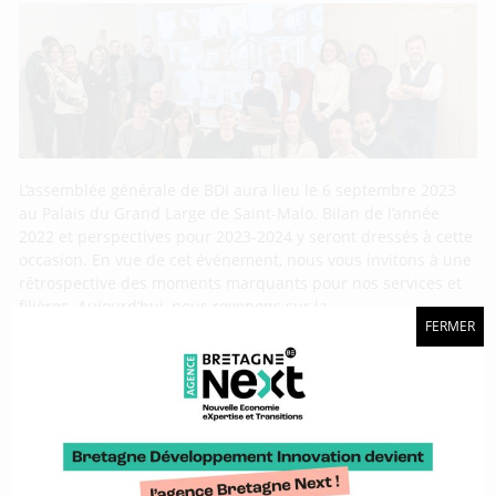
L’assemblée générale de BDI aura lieu le 6 septembre 2023
au Palais du Grand Large de Saint-Malo. Bilan de l’année
2022 et perspectives pour 2023-2024 y seront dressés à cette
occasion. En vue de cet événement, nous vous invitons à une
rétrospective des moments marquants pour nos services et
filières. Aujourd’hui, nous revenons sur la
FERMER
Vincent Drévillon : « Notre expertise dans la
course au large est primordiale pour nous
ouvrir à d’autres secteurs »