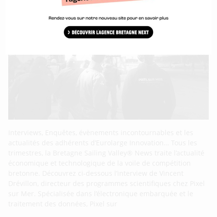
Interviews, Enquêtes, évènements incontournables et les
actualités des adhérents d’Eurolarge Innovation… Tous les
trimestres, la Bretagne Sailing Valley® News traite l’actualité
économique et technologique de la voile de compétition
bretonne. Découvrez ci-dessous l’interview de Vincent
Drévillon, directeur des programmes scientifiques chez Pixel
sur Mer. Spécialisée dans l’électronique embarquée et le
traitement des données, Pixel sur