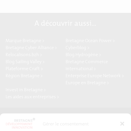
A découvrir aussi…
Marque Bretagne >
Bretagne Ocean Power >
Bretagne Cyber Alliance >
Cyberblog >
Relocalisons.bzh >
Blog Hydrogène >
Blog Sailing Valley >
Bretagne Commerce
Plateforme Craft >
international >
Région Bretagne >
Enterprise Europe Network >
Europe en Bretagne >
Invest in Bretagne >
Les aides aux entreprises >
Presse
Plan du site
Gérer le consentement
Crédits et mentions légales