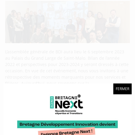
L’assemblée générale de BDI aura lieu le 6 septembre 2023
au Palais du Grand Large de Saint-Malo. Bilan de l’année
2022 et perspectives pour 2023-2024 y seront dressés à cette
occasion. En vue de cet événement, nous vous invitons à une
rétrospective des moments marquants pour nos services et
filières. Aujourd’hui, nous revenons sur la
FERMER
Vincent Drévillon : « Notre expertise dans la
course au large est primordiale pour nous
ouvrir à d’autres secteurs »