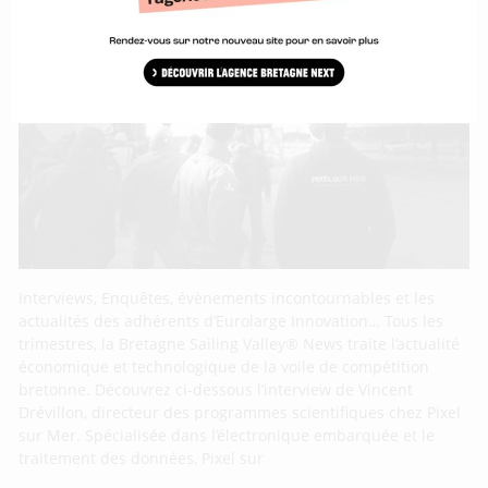
Interviews, Enquêtes, évènements incontournables et les
actualités des adhérents d’Eurolarge Innovation… Tous les
trimestres, la Bretagne Sailing Valley® News traite l’actualité
économique et technologique de la voile de compétition
bretonne. Découvrez ci-dessous l’interview de Vincent
Drévillon, directeur des programmes scientifiques chez Pixel
sur Mer. Spécialisée dans l’électronique embarquée et le
traitement des données, Pixel sur