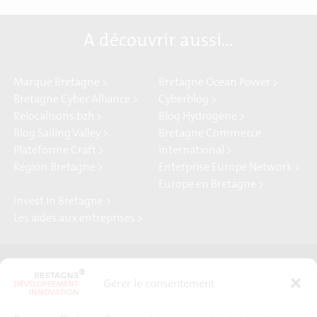
A découvrir aussi…
Marque Bretagne >
Bretagne Ocean Power >
Bretagne Cyber Alliance >
Cyberblog >
Relocalisons.bzh >
Blog Hydrogène >
Blog Sailing Valley >
Bretagne Commerce
Plateforme Craft >
international >
Région Bretagne >
Enterprise Europe Network >
Europe en Bretagne >
Invest in Bretagne >
Les aides aux entreprises >
Presse
Plan du site
Gérer le consentement
Crédits et mentions légales
Gérer mes données personnelles