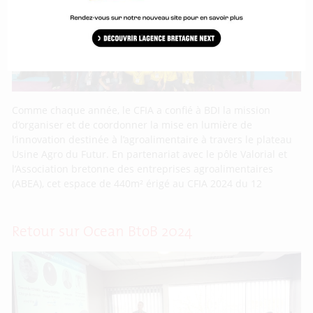
Comme chaque année, le CFIA a confié à BDI la mission
d’organiser et de coordonner la mise en lumière de
l’innovation destinée à l’agroalimentaire à travers le plateau
Usine Agro du Futur. En partenariat avec le pôle Valorial et
l’Association bretonne des entreprises agroalimentaires
(ABEA), cet espace de 440m² érigé au CFIA 2024 du 12
Retour sur Ocean BtoB 2024