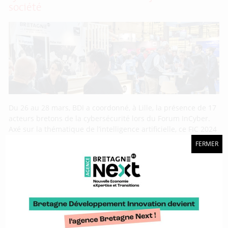
société
Du 26 au 28 mars, BDI a coordonné, à Lille, la présence de 17
acteurs bretons de la cybersécurité lors du Forum InCyber.
Axé sur la thématique de l’intelligence artificielle, ce FIC 2024
a positionné la cybersécurité au cœur des enjeux de société
FERMER
grâce aux nombreuses interventions d’experts. Dans la lignée
de l’édition 2023, le
CFIA 2024 : l’Usine Agro du Futur, entre
synergies et effervescence