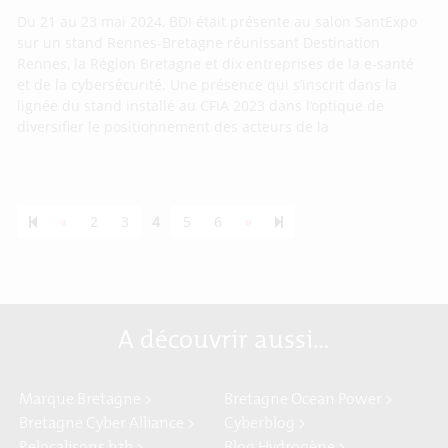
Du 21 au 23 mai 2024, BDI était présente au salon SantExpo
sur un stand Rennes-Bretagne réunissant Destination
Rennes, la Région Bretagne et dix entreprises de la e-santé
et de la cybersécurité. Une présence qui s’inscrit dans la
lignée du stand installé au CFIA 2023 dans l’optique de
diversifier le positionnement des acteurs de la
Previous page
Next page
55
«
2
3
4
5
6
»
A découvrir aussi…
Marque Bretagne >
Bretagne Ocean Power >
Bretagne Cyber Alliance >
Cyberblog >