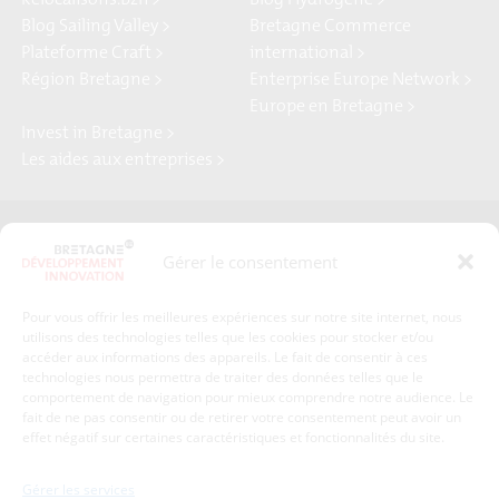
Relocalisons.bzh >
Blog Hydrogène >
Blog Sailing Valley >
Bretagne Commerce
Plateforme Craft >
international >
Région Bretagne >
Enterprise Europe Network >
Europe en Bretagne >
Invest in Bretagne >
Les aides aux entreprises >
Presse
Plan du site
Gérer le consentement
Crédits et mentions légales
Gérer mes données personnelles
Pour vous offrir les meilleures expériences sur notre site internet, nous
Un renseignement, une demande ? Contactez-nous
utilisons des technologies telles que les cookies pour stocker et/ou
accéder aux informations des appareils. Le fait de consentir à ces
technologies nous permettra de traiter des données telles que le
comportement de navigation pour mieux comprendre notre audience. Le
Coordonnées :
fait de ne pas consentir ou de retirer votre consentement peut avoir un
effet négatif sur certaines caractéristiques et fonctionnalités du site.
Bretagne Développement Innovation
1c-1d, avenue de Belle Fontaine
Gérer les services
35510
Cesson-Sévigné