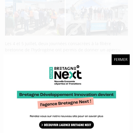
Les 4 et 5 juillet, deux journées consacrées à la filière
bretonne de l’hydrogène ont permis de donner un aperçu
des avancées réalisées avec des retours d’expériences. La
FERMER
première, la journée de rencontre semestrielle de la filière
H2 organisée par BDI à Vannes, a permis un point à mi-
année de la filière avec notamment la
BrittanHY day 2024 : Appel à manifestation
d’intérêt pour exposer ses solutions
hydrogène