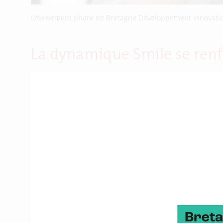
L’événement phare de Bretagne Développement Innovation 3
La dynamique Smile se renf