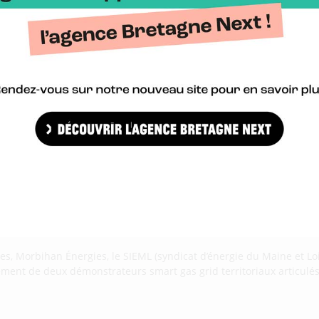
s, Morbihan Énergies, le SIEML (syndicat d’énergie du Maine et Loir
ement de deux démonstrateurs smart gas grid territoriaux articulés