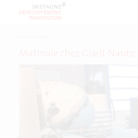
Accueil
>
Page 53
Matinale chez Guelt Nautic :