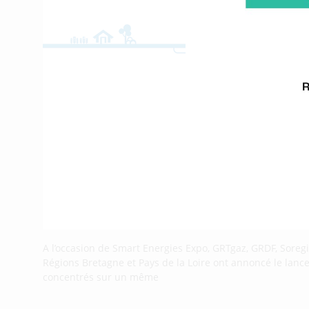
A l’occasion de Smart Energies Expo, GRTgaz, GRDF, Soregie
Régions Bretagne et Pays de la Loire ont annoncé le lanc
concentrés sur un même