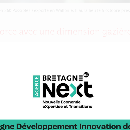
60 Possibles s’exporte en Wallonie. Il aura lieu le 5 octobre près
orce avec une dimension gazièr