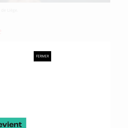
 de Liège.
e
FERMER