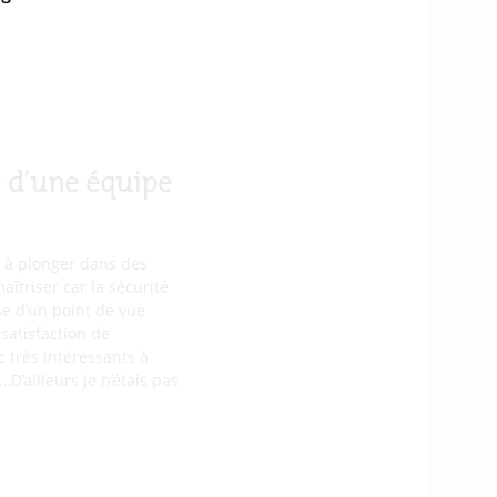
’autres ne puissent pas
les CTF. Pour le hacking
l. Une compétition
 épreuves, on se donne
coup de donnant-
e d’une équipe
 à plonger dans des
îtriser car la sécurité
se d’un point de vue
 satisfaction de
 très intéressants à
D’ailleurs je n’étais pas