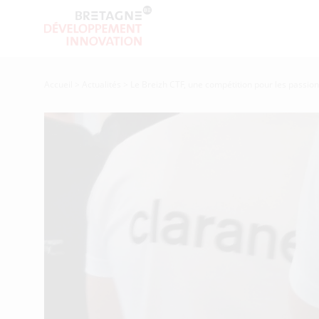
Accueil
>
Actualités
>
Le Breizh CTF, une compétition pour les passio