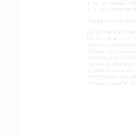
12
: LE NOMBRE D’H
3
: LE NOMBRE DE FI
Pourquoi une entreprise 
Laurent Perriault, direc
lors de ce Breizh CTF :
«
genre de compétition pe
ludique. Cela crée une 
l’infogérance de sites I
réponse et notre devoir
en cyber et notamment l
au CTF permet d’atteind
France a embauché 100 