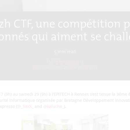
izh CTF, une compétition p
onnés qui aiment se chal
5
min read
Publié le 10/05/2017
Dernière modification le
27/10/2017
7 (9h) au samedi 29 (9h) à l’EPITECH à Rennes s’est tenue la 3éme é
urité informatique organisée par Bretagne Développement Innovati
presso (
@_SaxX_
and
@kaluche_
).