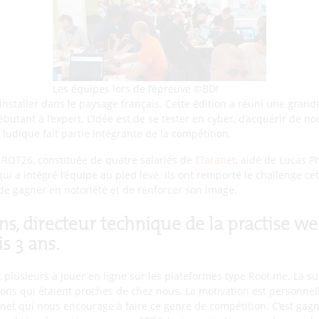
Les équipes lors de l’épreuve ©BDI
’installer dans le paysage français. Cette édition a réuni une grand
ébutant à l’expert. L’idée est de se tester en cyber, d’acquérir de 
ludique fait partie intégrante de la compétition.
 ROT26, constituée de quatre salariés de
Claranet
, aidé de Lucas P
 qui a intégré l’équipe au pied levé. Ils ont remporté le challenge 
 de gagner en notoriété et de renforcer son image.
s, directeur technique de la practise we
is 3 ans.
t plusieurs à jouer en ligne sur les plateformes type Root.me. La su
ions qui étaient proches de chez nous. La motivation est personnel
ranet qui nous encourage à faire ce genre de compétition. C’est g