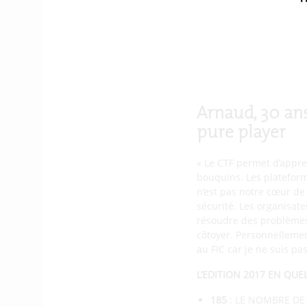
on arrive à casser des é
casser nos propres éléme
comme pour le CTF, il fa
comme celle-là permet de
des petits coups de pou
donnant dans le milieu.
Arnaud, 30 ans
pure player
« Le CTF permet d’appre
bouquins. Les plateform
n’est pas notre cœur de
sécurité. Les organisate
résoudre des problèmes.
côtoyer. Personnellement
au FIC car je ne suis pas
L’EDITION 2017 EN QUE
185
: LE NOMBRE DE