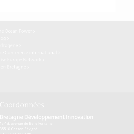
ne Ocean Power >
log >
ydrogène >
ne Commerce international >
rise Europe Network >
 en Bretagne >
Coordonnées :
Bretagne Développement Innovation
1c-1d, avenue de Belle Fontaine
35510
Cesson-Sévigné