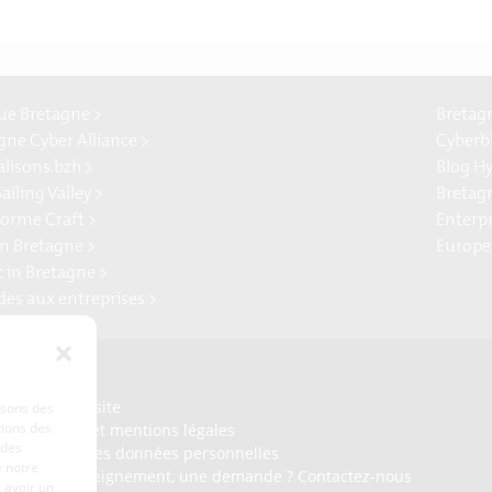
e Bretagne >
Bretag
gne Cyber Alliance >
Cyberb
alisons.bzh >
Blog H
ailing Valley >
Bretag
forme Craft >
Enterp
n Bretagne >
Europe
t in Bretagne >
ides aux entreprises >
Presse
Plan du site
lisons des
tions des
Crédits et mentions légales
 des
Gérer mes données personnelles
 notre
Un renseignement, une demande ? Contactez-nous
 avoir un