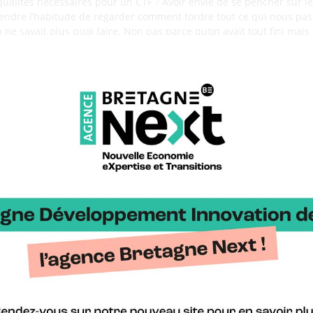
 qualités nécessaires pour un CTF ? Avoir envie de se pencher sur l
ndre l’habitude de regarder comment tordre tout ce qui nous pass
 ne savait plus quoi faire. Non pas parce qu’on avait tout fini mais
ement. On a eu beaucoup moins eu cette impression cette année. E
 ludique est très important, ça reste un amusement même si c’est 
nelle. »
3 ans.
us redonne un côté passion à notre travail. Notre mission au sein 
nsibles. La moindre erreur peut être exploitée. Il y a vraiment u
onnés entre eux. (…) Pour résumer l’esprit du CTF : pendant des heu
rypté, tout est inaccessible. Et, au moment où vous obtenez une i
en clair, là c’est la victoire, le moment d’euphorie. Le but, c’est ça
enir. Je pense que c’est aussi une bonne chose que ce genre d’évèn
gens qui, s’ils n’étaient pas rentrés dans ce type de communauté o
ir des idées moins éthiques »
 service score, chez Claranet depuis 6 ans
ticiper au Breizh CTF ? Le challenge ! C’est le côté casse-tête chi