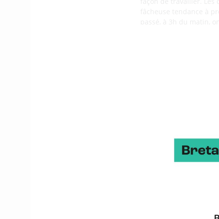
façon de travailler. Les
fâcheuse tendance à pre
passé, à 3h du matin, on
nous dépassait complèt
pour beaucoup. L’aspect
notre activité profession
Christopher, 3
« Ce genre de rendez-vo
protéger des données se
CTF : ce sont des passi
quelque chose qui est c
n’êtes pas sensé obtenir 
l’on n’est pas sensé dét
aussi de canaliser des 
boulot, auraient pu avo
James, 33 ans,
« Mon émulation pour par