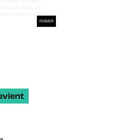
es choses. On a une
e sous la main. L’an
 parce que ce qui restait
t l’entraînement y est
FERMER
fortement corrélé à
de Claranet est de
ne super ambiance au
res vous êtes sur
nformation que vous
 : obtenir une information
ement existe : il permet
u dans ce genre de
nois qui me plaît. Quand