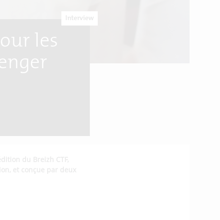
Interview
our les
lenger
dition du Breizh CTF,
on, et conçue par deux