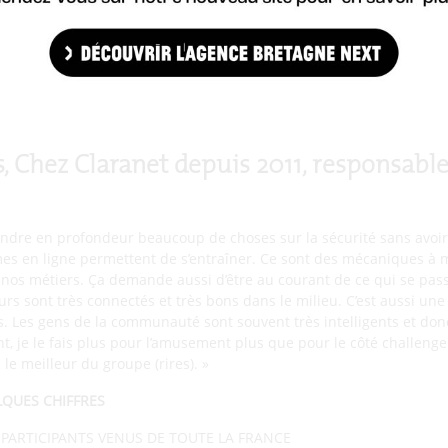
léments faits par d’autres, on arrive du coup à faire en sorte que d
nts. Il y a une partie d’analyse de forensics qui existe aussi dans 
ut vraiment réfléchir autrement. Cet esprit je le retrouve au travai
 garder l’esprit vif et de faire une veille technologique. Lors des
ce entre équipes. Cela rejoint l’esprit communautaire, il y a beau
 Le niveau est ardu et le Breizh CTF est de plus en plus reconnu.»
, Chez Claranet depuis 2011, responsabl
ndre en profondeur beaucoup de choses sur la sécurité sans avoir
es en ligne permettent de s’entraîner. Ce sont des mécaniques à ma
 nos métiers. Ça demande aussi d’être au courant de ce qui se pas
urs sont très connectés et très bons dans le milieu. C’est aussi une
 Les gens de la communauté sont souvent très intelligents et donc
, je le fais plus pour l’amusement plus que pour le côté challenge…
 le meilleur du groupe (rires). »
LQUES CHIFFRES
 PARTICIPANTS VENUS DE TOUTE LA FRANCE