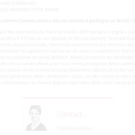
EURES D’EPREUVES
LLES INSCRITES CETTE ANNEE
comme Claranet incite-t-elle ses salariés à participer au Breizh CT
teur des opérations de Claranet France. L’entreprise a « aligné » qu
 Le Breizh CTF est un cas typique de Serious Gaming. Faire particip
rmet plusieurs choses. Nous nous confrontrons aux meilleurs de l
émulation incroyable en interne car on aime la compétition. Notre 
nternet critiques en mode défensif. Mieux on connaît les méthodes 
 de conseil seront élevés pour nos clients prestigieux. Nous valor
a création d’une activité Security Operations depuis 2014. Dernier
re la génération Geek / Millenium / Cyber, un des cœurs de notre b
collaborateurs en France depuis septembre 2016, dont une grande
Contact :
Tiphaine Leduc