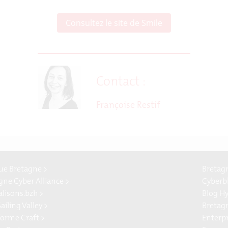
Consultez le site de Smile
Contact :
Françoise Restif
e Bretagne >
Bretag
gne Cyber Alliance >
Cyberb
alisons.bzh >
Blog H
ailing Valley >
Bretag
forme Craft >
Enterp