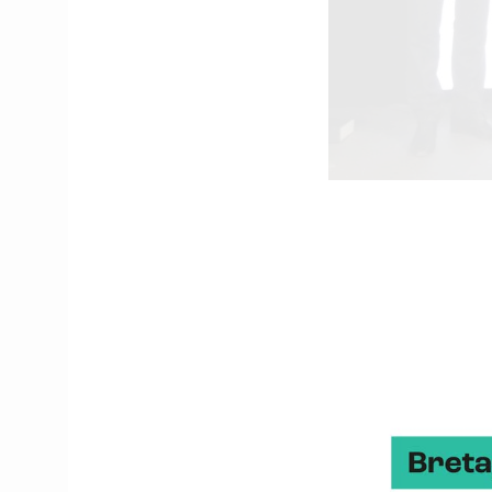
Françoise Restif de BD
Quelle est l
Les smart grids recouvr
notamment grâce aux t
maîtrise de la consommat
mobilité durable, notam
Quel est l’o