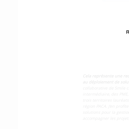
Smile est un projet de d
par une association qui
pense notamment au proj
produite à partir de pan
campus de Ker Lann.
Que représe
Smart Ener
Cela représente une rec
au déploiement de solut
collaborative de Smile c
intermédiaire, des PME, 
trois territoires lauréa
région PACA. J’en profi
solutions pour la gesti
accompagner les projet