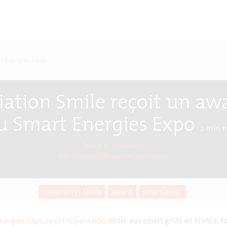
rt Energies Expo
iation Smile reçoit un aw
u Smart Energies Expo
2
min r
Publié le 13/06/2017
Dernière modification le
27/10/2017
association Smile
award
smart grids
ergies Expo, le principal salon d
édié aux smart grids en France, l’