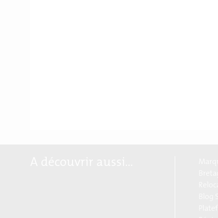
A découvrir aussi…
Marqu
Breta
Reloc
Blog S
Plate