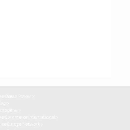
ne Ocean Power >
log >
ydrogène >
ne Commerce international >
rise Europe Network >