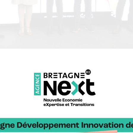
I (3ème en partant de la gauche) reçoit l’award au Smart Energies 
a définition des smart-grids ?
ent
un ensemble de technologies et de services autour de la gestion
echnologies du numérique.
Cela va de l’intégration des énergies re
ion, la mise en place de solutions de stockage ainsi que l’intégra
ment de la mobilité électrique.
bjectif de l’association Smile ?