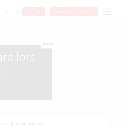
Adhérer
S’inscrire à la newsletter
Article
ard lors
ead
association Smile (Smart