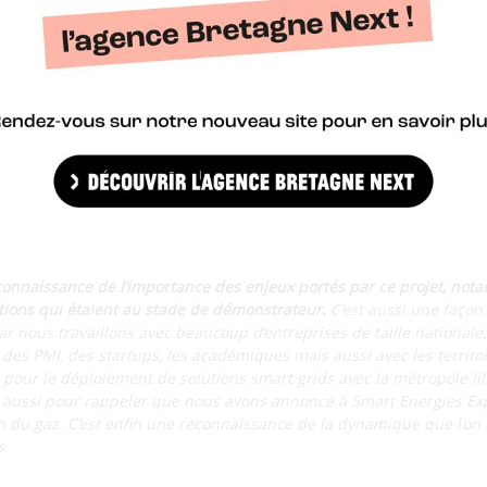
éploiement smart grids sur les territoires bretons et ligériens. Ce 
 regroupe 177 adhérents.
Son objectif est de mettre en place des s
et Rennes Grid. L’objectif est d’auto-consommer localement la pr
neaux photovoltaïques ; et de répartir cette production entre les 
nte l’award obtenu par le proje
gies Expo ?
onnaissance de l’importance des enjeux portés par ce projet, nota
ions qui étaient au stade de démonstrateur.
C’est aussi une façon 
ar nous travaillons avec beaucoup d’entreprises de taille nationale, 
des PMI, des startups, les académiques mais aussi avec les territoi
ts pour le déploiement de solutions smart grids avec la métropole lil
te aussi pour rappeler que nous avons annoncé à Smart Energies Ex
on du gaz. C’est enfin une reconnaissance de la dynamique que l’on
s.