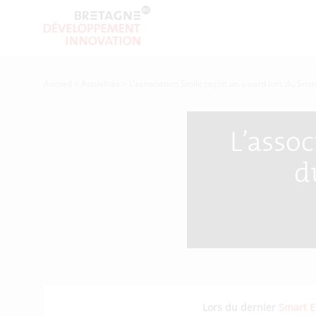
Accueil
>
Actualités
>
L’association Smile reçoit un award lors du Sma
L’assoc
d
Lors du dernier
Smart En