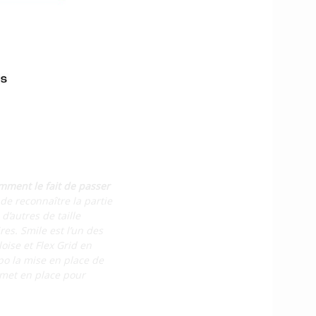
projet est personnalisé
olutions concrètes.
Je
oduction électrique
différents usagers du
t Smile au
mment le fait de passer
de reconnaître la partie
d’autres de taille
res. Smile est l’un des
loise et Flex Grid en
po la mise en place de
 met en place pour