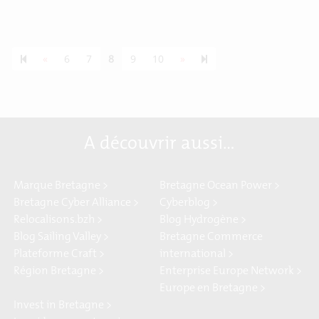
Previous page
Next page
55
«
6
7
8
9
10
»
A découvrir aussi…
Marque Bretagne >
Bretagne Ocean Power >
Bretagne Cyber Alliance >
Cyberblog >
Relocalisons.bzh >
Blog Hydrogène >
Blog Sailing Valley >
Bretagne Commerce
Plateforme Craft >
international >
Région Bretagne >
Enterprise Europe Network >
Europe en Bretagne >
Invest in Bretagne >