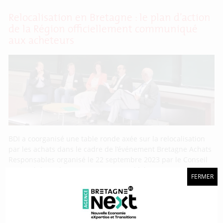
Relocalisation en Bretagne : le plan d’action
de la Région officiellement communiqué
aux acheteurs
BDI a coorganisé une table ronde axée sur la relocalisation
par les achats dans le cadre de l’événement Bretagne Achats
Responsables organisé le 22 septembre 2023 par le Conseil
national des achats (CNA). Ce temps d’échanges a, entre
FERMER
autres, permis de communiquer le plan d’action de la Région
Bretagne en faveur de la relocalisation aux