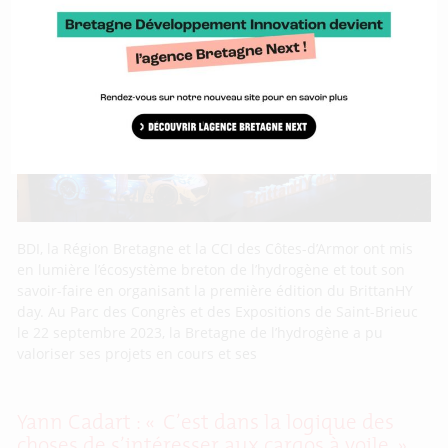
BrittanHY day : première édition réussie
pour le rendez-vous de la filière hydrogène
bretonne
BDI, la Région Bretagne et la CCI des Côtes-d’Armor ont mis
en lumière l’écosystème breton de l’hydrogène et tout son
savoir-faire en organisant la première édition du BrittanHY
day. Au Parc des Congrès et des Expositions de Saint-Brieuc
le 22 septembre 2023, la Bretagne de l’hydrogène a pu
valoriser ses projets en cours et ses
Yann Cadart : « C’est dans la logique des
choses de s’intéresser aux cargos à voile »