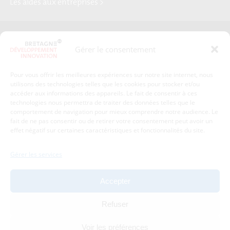
Les aides aux entreprises >
Presse
Plan du site
Gérer le consentement
Crédits et mentions légales
Gérer mes données personnelles
Pour vous offrir les meilleures expériences sur notre site internet, nous
Un renseignement, une demande ? Contactez-nous
utilisons des technologies telles que les cookies pour stocker et/ou
accéder aux informations des appareils. Le fait de consentir à ces
technologies nous permettra de traiter des données telles que le
comportement de navigation pour mieux comprendre notre audience. Le
Coordonnées :
fait de ne pas consentir ou de retirer votre consentement peut avoir un
effet négatif sur certaines caractéristiques et fonctionnalités du site.
Bretagne Développement Innovation
1c-1d, avenue de Belle Fontaine
Gérer les services
35510
Cesson-Sévigné
tél : 02 99 84 53 00
Accepter
Avec le soutien de :
Refuser
Voir les préférences