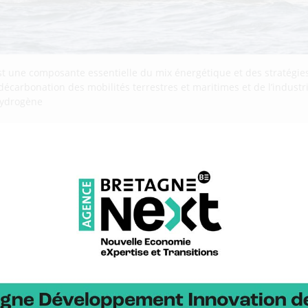
st une composante essentielle du mix énergétique et des stratégies
 décarbonation des mobilités terrestres et maritimes et de l’indust
’hydrogène
 : BDI partenaire d’un projet p
 à la voile