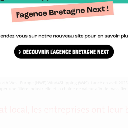
 North West Europe (NWE) Wind4Shipping (W4S). Lancé en avril 2025 
r une filière industrielle et la chaîne de valeur afin de massifier l
at local, les entreprises ont leu