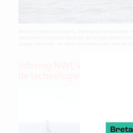
Vecteur énergétique d’avenir, l’hydrogène renouvelable e
déploiement s’accélère, porté par des projets dédiés à la
usages industriels : la région se mobilise pour faire de l
Interreg NWE Wind4Shipping
de technologies de transport