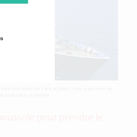
pour une durée de 3 ans et demi, il vise à éprouver de
a production et faciliter
r boussole pour prendre le