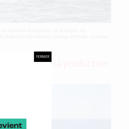
 de transition énergétique. En Bretagne, son
rie. Production décarbonée, stockage d’énergie, nouveaux
FERMER
our massifier la production