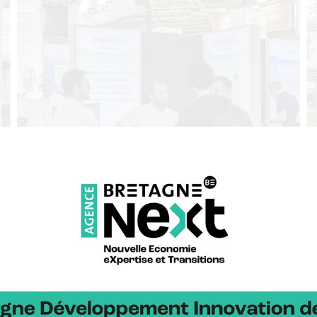
 auprès des acteurs publics et privés de la Bretagne, BDI a orchest
olutions environnementales et énergétiques pour l’industrie, les vil
s lieux de l’intelligence artificie