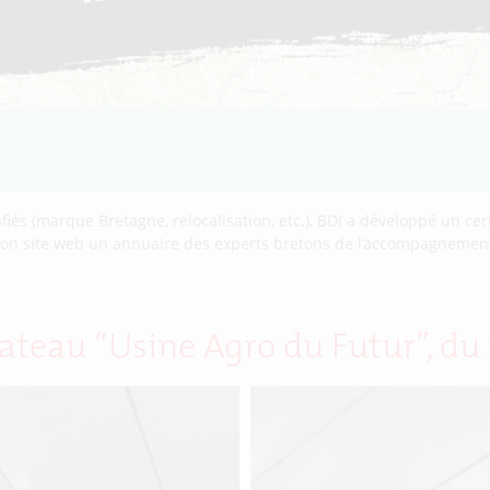
iés (marque Bretagne, relocalisation, etc.), BDI a développé un cert
sur son site web un annuaire des experts bretons de l’accompagnem
lateau “Usine Agro du Futur”, du 