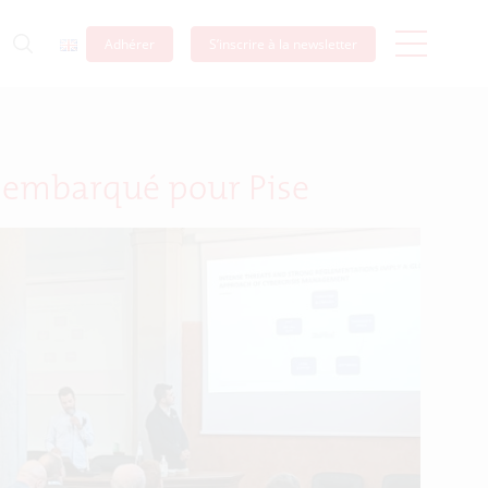
Adhérer
S’inscrire à la newsletter
t embarqué pour Pise