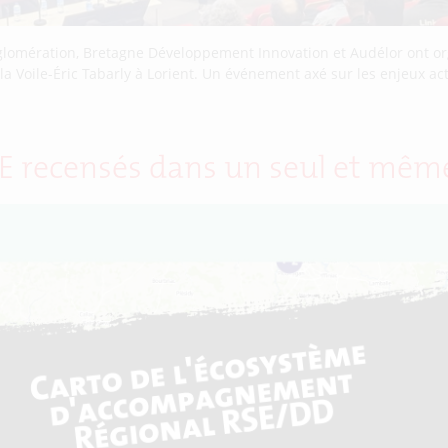
glomération, Bretagne Développement Innovation et Audélor ont o
Voile-Éric Tabarly à Lorient. Un événement axé sur les enjeux actuel
RSE recensés dans un seul et mê