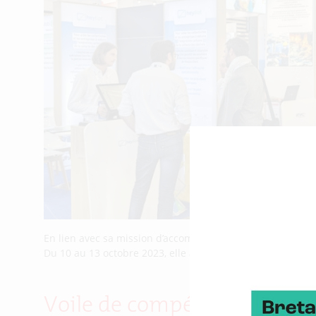
En lien avec sa mission d’accompagnement des transitions
Du 10 au 13 octobre 2023, elle a valorisé ses porteurs de s
Voile de compétition : état de