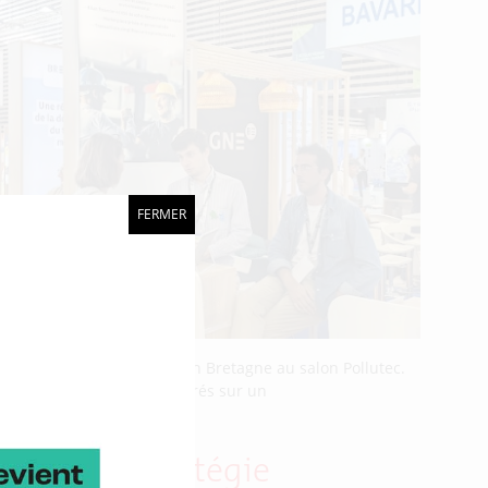
FERMER
ré la présence de la région Bretagne au salon Pollutec.
les et les territoires. Fédérés sur un
lle, de la stratégie