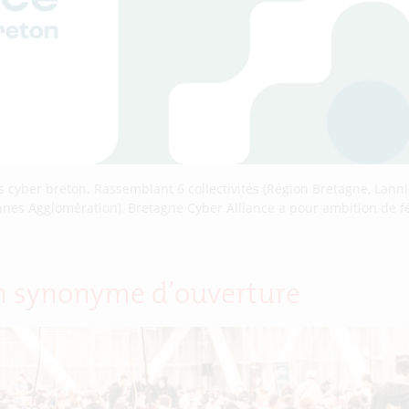
us cyber breton. Rassemblant 6 collectivités (Région Bretagne, La
es Agglomération), Bretagne Cyber Alliance a pour ambition de féd
on synonyme d’ouverture