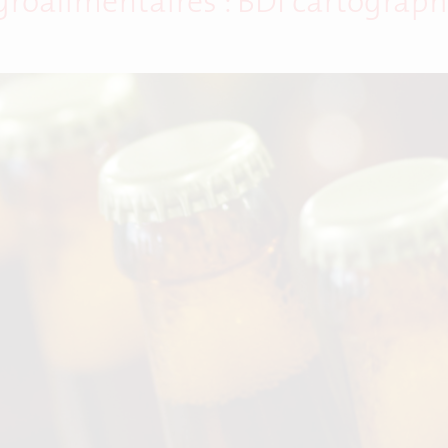
oalimentaires : BDI cartographi