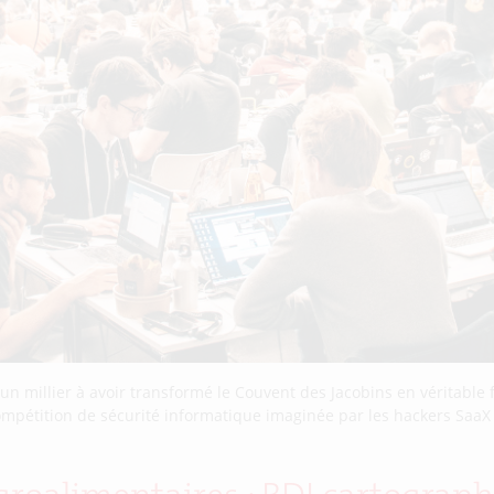
nt un millier à avoir transformé le Couvent des Jacobins en véritable
ompétition de sécurité informatique imaginée par les hackers SaaX 