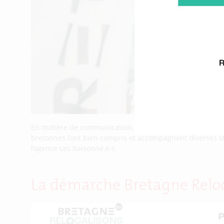
En matière de communication, mettre en avant les engage
bretonnes l’ont bien compris et accompagnent diverses s
l’agence Les Raisonné.e.s
La démarche Bretagne Reloca