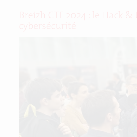
Breizh CTF 2024 : le Hack & 
cybersécurité