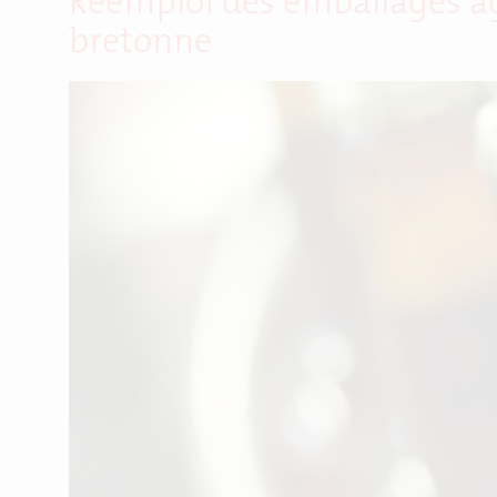
Réemploi des emballages agr
bretonne