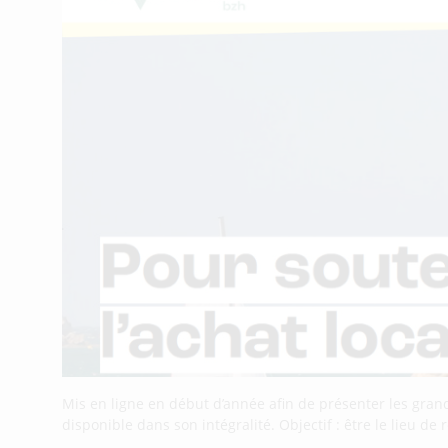
Mis en ligne en début d’année afin de présenter les grande
disponible dans son intégralité. Objectif : être le lieu de