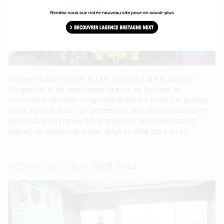
Comme chaque année, le CFIA a confié à BDI la mission
d’organiser et de coordonner la mise en lumière de
l’innovation destinée à l’agroalimentaire à travers le plateau
Usine Agro du Futur. En partenariat avec le pôle Valorial et
l’Association bretonne des entreprises agroalimentaires
(ABEA), cet espace de 440m² érigé au CFIA 2024 du 12
Retour sur Ocean BtoB 2024