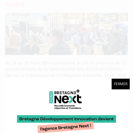
société
Du 26 au 28 mars, BDI a coordonné, à Lille, la présence de 17
acteurs bretons de la cybersécurité lors du Forum InCyber.
Axé sur la thématique de l’intelligence artificielle, ce FIC 2024
a positionné la cybersécurité au cœur des enjeux de société
FERMER
grâce aux nombreuses interventions d’experts. Dans la lignée
de l’édition 2023, le
CFIA 2024 : l’Usine Agro du Futur, entre
synergies et effervescence