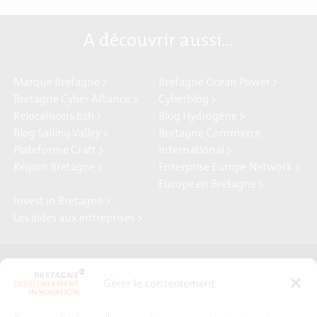
A découvrir aussi…
Marque Bretagne >
Bretagne Ocean Power >
Bretagne Cyber Alliance >
Cyberblog >
Relocalisons.bzh >
Blog Hydrogène >
Blog Sailing Valley >
Bretagne Commerce
Plateforme Craft >
international >
Région Bretagne >
Enterprise Europe Network >
Europe en Bretagne >
Invest in Bretagne >
Les aides aux entreprises >
Presse
Plan du site
Gérer le consentement
Crédits et mentions légales
Gérer mes données personnelles