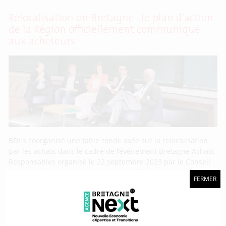
Relocalisation en Bretagne : le plan d’action
de la Région officiellement communiqué
aux acheteurs
BDI a coorganisé une table ronde axée sur la relocalisation
par les achats dans le cadre de l’événement Bretagne Achats
Responsables organisé le 22 septembre 2023 par le Conseil
national des achats (CNA). Ce temps d’échanges a, entre
FERMER
autres, permis de communiquer le plan d’action de la Région
Bretagne en faveur de la relocalisation aux