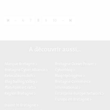
Previous page
Next page
55
«
6
7
8
9
10
»
A découvrir aussi…
Marque Bretagne >
Bretagne Ocean Power >
Bretagne Cyber Alliance >
Cyberblog >
Relocalisons.bzh >
Blog Hydrogène >
Blog Sailing Valley >
Bretagne Commerce
Plateforme Craft >
international >
Région Bretagne >
Enterprise Europe Network >
Europe en Bretagne >
Invest in Bretagne >