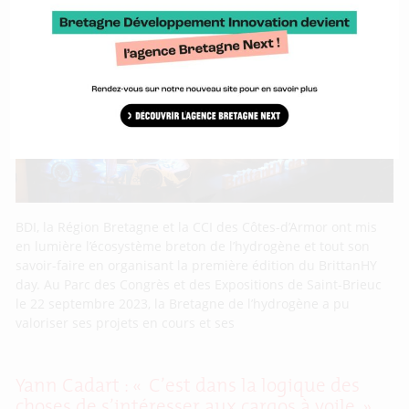
BrittanHY day : première édition réussie
pour le rendez-vous de la filière hydrogène
bretonne
BDI, la Région Bretagne et la CCI des Côtes-d’Armor ont mis
en lumière l’écosystème breton de l’hydrogène et tout son
savoir-faire en organisant la première édition du BrittanHY
day. Au Parc des Congrès et des Expositions de Saint-Brieuc
le 22 septembre 2023, la Bretagne de l’hydrogène a pu
valoriser ses projets en cours et ses
Yann Cadart : « C’est dans la logique des
choses de s’intéresser aux cargos à voile »