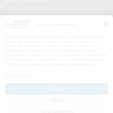
Les aides aux entreprises >
Presse
Plan du site
Gérer le consentement
Crédits et mentions légales
Gérer mes données personnelles
Pour vous offrir les meilleures expériences sur notre site internet, nous
Un renseignement, une demande ? Contactez-nous
utilisons des technologies telles que les cookies pour stocker et/ou
accéder aux informations des appareils. Le fait de consentir à ces
technologies nous permettra de traiter des données telles que le
comportement de navigation pour mieux comprendre notre audience. Le
Coordonnées :
fait de ne pas consentir ou de retirer votre consentement peut avoir un
effet négatif sur certaines caractéristiques et fonctionnalités du site.
Bretagne Développement Innovation
1c-1d, avenue de Belle Fontaine
Gérer les services
35510
Cesson-Sévigné
tél : 02 99 84 53 00
Accepter
Avec le soutien de :
Refuser
Voir les préférences