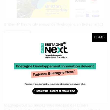
BrittanHY Day, le rdv annuel de l’hydrogène en Bretagne […]
Lire la suite…
FERMER
H2 Breakfast #17
Rendez-vous le vendredi 28 mars 2025 de 8h30 à 9h30
Inscrivez-vous au rendez-vous mensuel de la filière