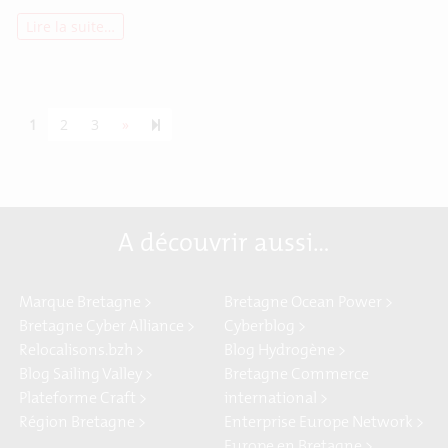
Lire la suite…
Next page
7
1
2
3
»
A découvrir aussi…
Marque Bretagne >
Bretagne Ocean Power >
Bretagne Cyber Alliance >
Cyberblog >
Relocalisons.bzh >
Blog Hydrogène >
Blog Sailing Valley >
Bretagne Commerce
Plateforme Craft >
international >
Région Bretagne >
Enterprise Europe Network >
Europe en Bretagne >