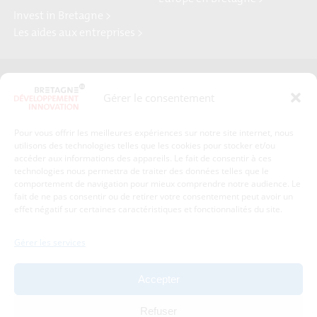
Invest in Bretagne >
Les aides aux entreprises >
Presse
Plan du site
Gérer le consentement
Crédits et mentions légales
Gérer mes données personnelles
Pour vous offrir les meilleures expériences sur notre site internet, nous
Un renseignement, une demande ? Contactez-nous
utilisons des technologies telles que les cookies pour stocker et/ou
accéder aux informations des appareils. Le fait de consentir à ces
technologies nous permettra de traiter des données telles que le
comportement de navigation pour mieux comprendre notre audience. Le
Coordonnées :
fait de ne pas consentir ou de retirer votre consentement peut avoir un
effet négatif sur certaines caractéristiques et fonctionnalités du site.
Bretagne Développement Innovation
1c-1d, avenue de Belle Fontaine
Gérer les services
35510
Cesson-Sévigné
tél : 02 99 84 53 00
Accepter
Avec le soutien de :
Refuser