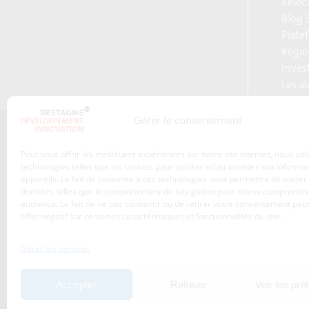
Reloc
Blog S
Plate
Régio
Inves
Les a
Gérer le consentement
Qui sommes-nous ?
Pour vous offrir les meilleures expériences sur notre site internet, nous uti
Les transitions
technologies telles que les cookies pour stocker et/ou accéder aux informa
appareils. Le fait de consentir à ces technologies nous permettra de traiter
S’inscrire à la newsletter
Publications
données telles que le comportement de navigation pour mieux comprendre
Adhérez à l’agence de
audience. Le fait de ne pas consentir ou de retirer votre consentement peut
Nos services
développement
effet négatif sur certaines caractéristiques et fonctionnalités du site.
économique de la Région
Les projets
Bretagne
Gérer les services
Nos métiers
Actualités
Accepter
Refuser
Voir les pré
Agenda