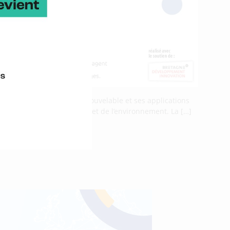
hème : « L’hydrogène renouvelable et ses applications
 les domaines de l’énergie et de l’environnement. La […]