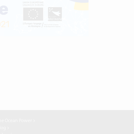
ne Ocean Power >
log >