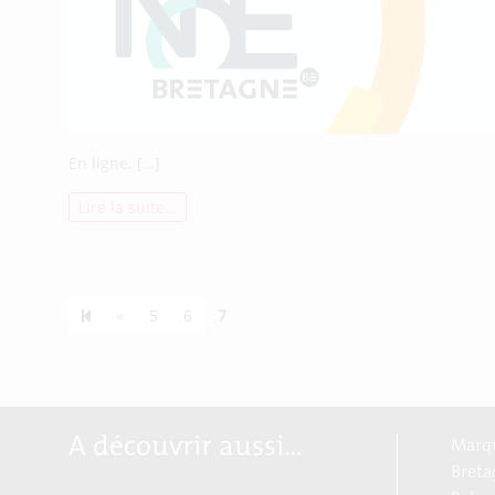
En ligne. […]
Lire la suite…
Previous page
«
5
6
7
A découvrir aussi…
Marqu
Breta