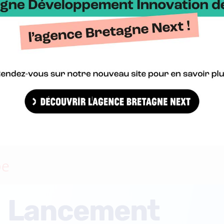
edi 4 décembre prochain de 9h00 à 12h00 en ligne. Il aura pour t
rançaises et japonaises ADEME et NEDO partagent leurs visions dans
pe