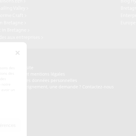
alisons.bzh >
Blog H
ailing Valley >
Bretag
forme Craft >
Enterp
n Bretagne >
Europe
t in Bretagne >
ides aux entreprises >
Presse
Plan du site
lisons des
tions des
Crédits et mentions légales
 des
Gérer mes données personnelles
 notre
Un renseignement, une demande ? Contactez-nous
 avoir un
férences