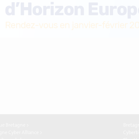
e Bretagne >
Bretag
gne Cyber Alliance >
Cyberb