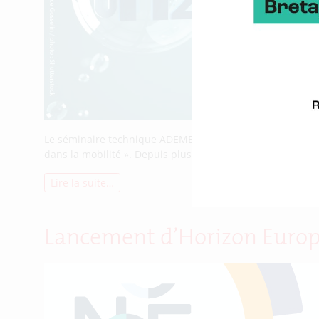
Le séminaire technique ADEME-NEDO se déroulera le vendr
dans la mobilité ». Depuis plus de 25 ans, les agences f
Lire la suite…
Lancement d’Horizon Euro