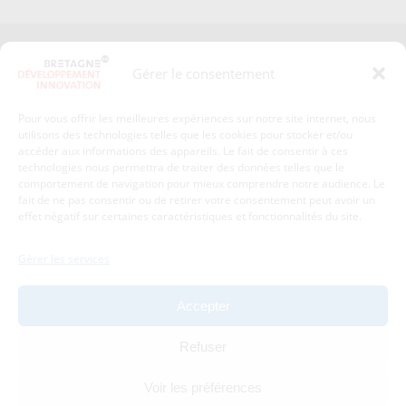
Presse
Plan du site
Gérer le consentement
Crédits et mentions légales
Gérer mes données personnelles
Pour vous offrir les meilleures expériences sur notre site internet, nous
Un renseignement, une demande ? Contactez-nous
utilisons des technologies telles que les cookies pour stocker et/ou
accéder aux informations des appareils. Le fait de consentir à ces
technologies nous permettra de traiter des données telles que le
comportement de navigation pour mieux comprendre notre audience. Le
Coordonnées :
fait de ne pas consentir ou de retirer votre consentement peut avoir un
effet négatif sur certaines caractéristiques et fonctionnalités du site.
Bretagne Développement Innovation
1c-1d, avenue de Belle Fontaine
Gérer les services
35510
Cesson-Sévigné
tél : 02 99 84 53 00
Accepter
Avec le soutien de :
Refuser
Voir les préférences