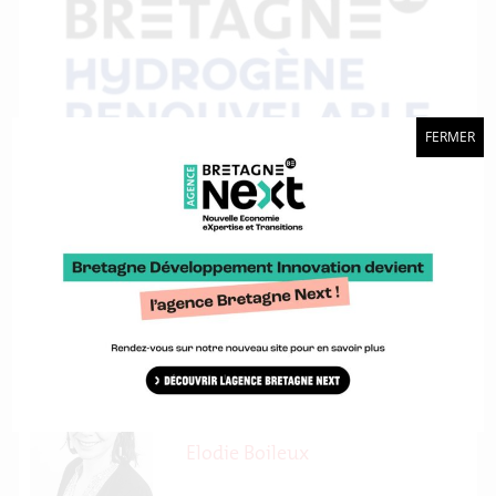
FERMER
Contact
Antoine Queinnec
Contact
Elodie Boileux