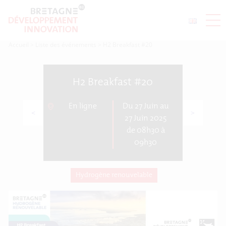
Accueil
>
Liste des événements
>
H2 Breakfast #20
H2 Breakfast #20
En ligne
Du 27 Juin au
<
>
27 Juin 2025
de 08h30 à
09h30
Hydrogène renouvelable