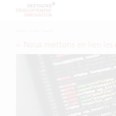
Accueil
>
Article
>
Page 41
« Nous mettons en lien les e