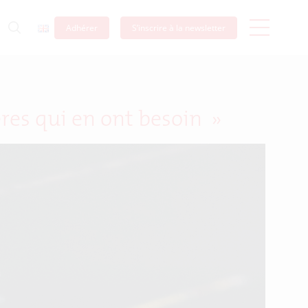
Adhérer
S’inscrire à la newsletter
ères qui en ont besoin »