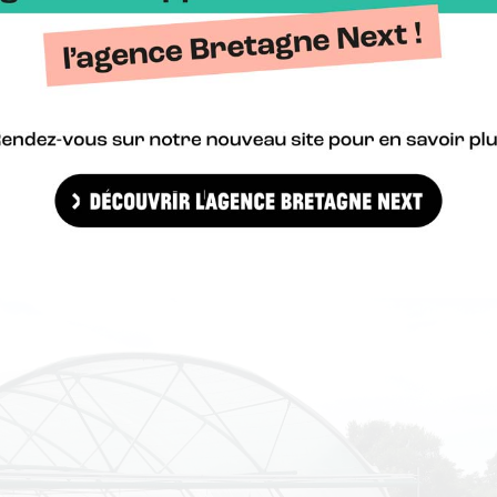
eurs.
ers : la rencontre entre agro-é