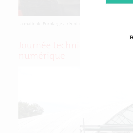
La matinale Eurolarge a réuni une quinzaine d’entrepren
Journée technique des Cormi
numérique