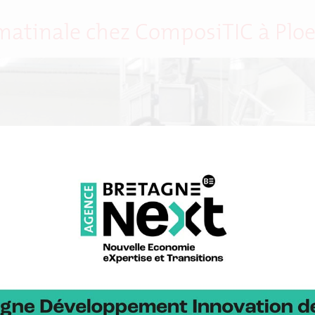
 matinale chez ComposiTIC à Pl