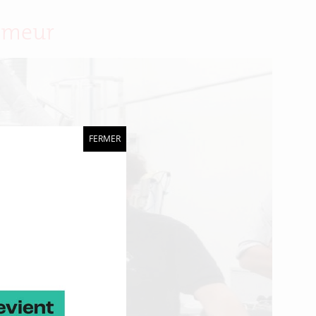
oemeur
FERMER