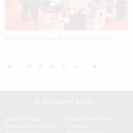
Les exposants du plateau Agretic racontent le Space.
Previous page
Next page
44
«
38
39
40
41
42
»
A découvrir aussi…
Marque Bretagne >
Bretagne Ocean Power >
Bretagne Cyber Alliance >
Cyberblog >