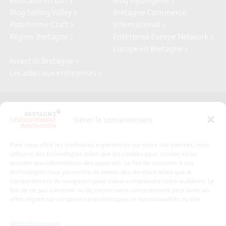
Relocalisons.bzh >
Blog Hydrogène >
Blog Sailing Valley >
Bretagne Commerce
Plateforme Craft >
international >
Région Bretagne >
Enterprise Europe Network >
Europe en Bretagne >
Invest in Bretagne >
Les aides aux entreprises >
Presse
Plan du site
Gérer le consentement
Crédits et mentions légales
Gérer mes données personnelles
Pour vous offrir les meilleures expériences sur notre site internet, nous
Un renseignement, une demande ? Contactez-nous
utilisons des technologies telles que les cookies pour stocker et/ou
accéder aux informations des appareils. Le fait de consentir à ces
technologies nous permettra de traiter des données telles que le
comportement de navigation pour mieux comprendre notre audience. Le
Coordonnées :
fait de ne pas consentir ou de retirer votre consentement peut avoir un
effet négatif sur certaines caractéristiques et fonctionnalités du site.
Bretagne Développement Innovation
1c-1d, avenue de Belle Fontaine
Gérer les services
35510
Cesson-Sévigné