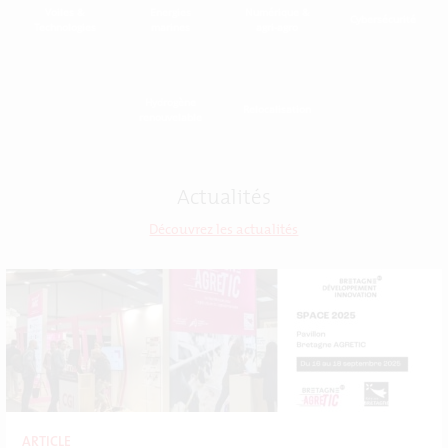
Voiles &
Energies
Numérique &
Cybersécurité
Technologies
marines
agri-agro
Hydrogène
Relocalisation
renouvelable
Actualités
Découvrez les actualités
ARTICLE