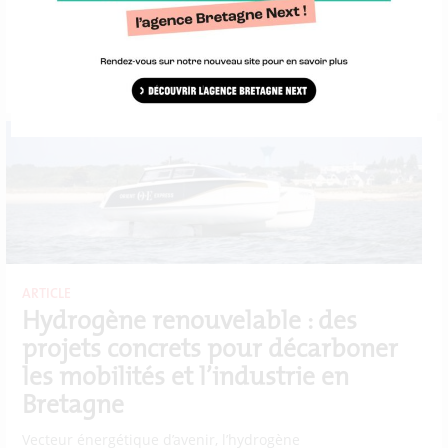
financement de projets
stratégiques
En juin 2025, la Commission européenne a mis à jour
le cadre européen...
+
ARTICLE
Hydrogène renouvelable : des
projets concrets pour décarboner
les mobilités et l’industrie en
Bretagne
Vecteur énergétique d’avenir, l’hydrogène