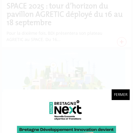
SPACE 2025 : tour d’horizon du
pavillon AGRETIC déployé du 16 au
18 septembre
Pour la dixième fois, BDI présentera son plateau
AGRETIC au SPACE. Du 16...
+
FERMER
ARTICLE
Aides d’État pour une industrie
propre (CISAF) : un nouveau cadre
européen pour faciliter le