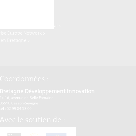
ne Ocean Power >
log >
ydrogène >
ne Commerce international >
rise Europe Network >
 en Bretagne >
Coordonnées :
Bretagne Développement Innovation
1c-1d, avenue de Belle Fontaine
35510
Cesson-Sévigné
tél : 02 99 84 53 00
Avec le soutien de :