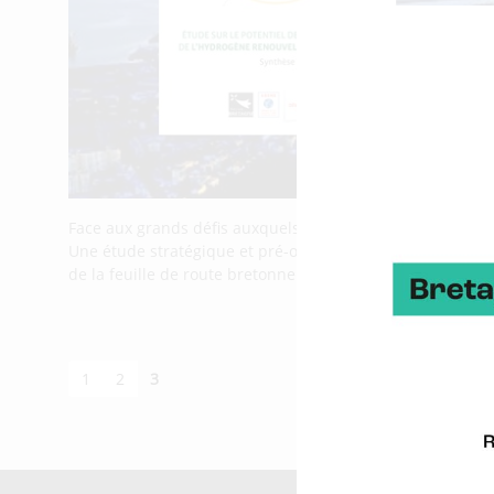
Face aux grands défis auxquels la Bretagne est confrontée
Une étude stratégique et pré-opérationnelle de développe
de la feuille de route bretonne
1
2
3