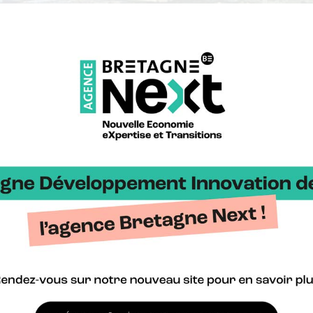
, dont celui de l’urgence climatique, l’hydrogène renouvelable cons
ment du potentiel de l’hydrogène renouvelable en Bretagne en 2050