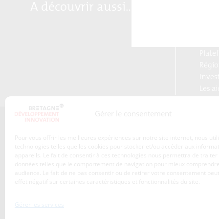
A découvrir aussi…
Marqu
Breta
Reloc
Blog S
Plate
Régio
Inves
Les a
Gérer le consentement
Qui sommes-nous ?
Pour vous offrir les meilleures expériences sur notre site internet, nous uti
Les transitions
technologies telles que les cookies pour stocker et/ou accéder aux informa
appareils. Le fait de consentir à ces technologies nous permettra de traiter
S’inscrire à la newsletter
Publications
données telles que le comportement de navigation pour mieux comprendre
Adhérez à l’agence de
audience. Le fait de ne pas consentir ou de retirer votre consentement peut
Nos services
développement
effet négatif sur certaines caractéristiques et fonctionnalités du site.
économique de la Région
Les projets
Bretagne
Gérer les services
Nos métiers