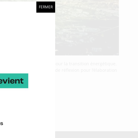
FERMER
titue un vecteur d’avenir pour la transition énergétique.
 vient de servir de base de réflexion pour l’élaboration