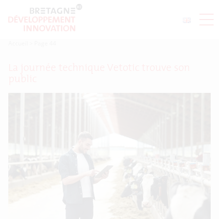
Accueil
>
Page 44
La journée technique Vetotic trouve son
public