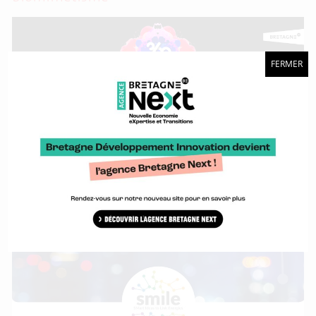
FERMER
Comment s’inspirer de la nature pour mieux travailler et
innover.
La co-entreprise ATL-EN-TIC, homologuée
SMILE, est lancée