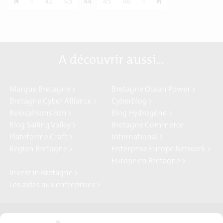
Previous page
Next page
55
«
42
43
44
45
46
»
A découvrir aussi…
Marque Bretagne >
Bretagne Ocean Power >
Bretagne Cyber Alliance >
Cyberblog >
Relocalisons.bzh >
Blog Hydrogène >
Blog Sailing Valley >
Bretagne Commerce
Plateforme Craft >
international >
Région Bretagne >
Enterprise Europe Network >
Europe en Bretagne >
Invest in Bretagne >
Les aides aux entreprises >
Presse