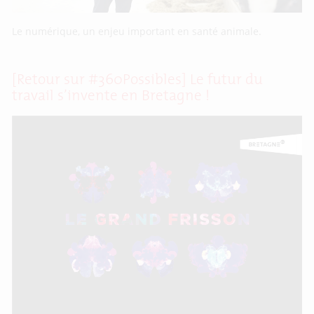
Le numérique, un enjeu important en santé animale.
[Retour sur #360Possibles] Le futur du
travail s’invente en Bretagne !