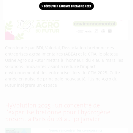
Coordonné par BDI, Valorial, l’Association bretonne des
entreprises agroalimentaires (ABEA) et le CFIA, le plateau
Usine Agro du Futur mettra à l’honneur, du 4 au 6 mars, les
solutions innovantes visant à réduire l’impact
environnemental des entreprises lors du CFIA 2025. Cette
année en guise de principale nouveauté, l’Usine Agro du
Futur intégrera un espace
HyVolution 2025 : un concentré de
l’expertise bretonne pour l’hydrogène
présent à Paris du 28 au 30 janvier