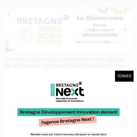
Comment réduire l’impact environnemental des industries
agroalimentaires ? C’est tout l’objet de l’Usine Agro du Futur
installée dans le Hall 6 du CFIA 2025 et coordonnée
FERMER
conjointement par BDI, Valorial, l’Association bretonne des
entreprises agroalimentaires (ABEA) et le CFIA, avec le
soutien de la Région Bretagne. Quatre thématiques
composeront le Showroom du plateau, du 4 au
CFIA 2025 : une Usine Agro du Futur au
faible impact environnemental