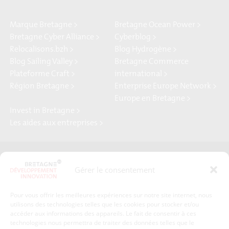
Marque Bretagne >
Bretagne Ocean Power >
Bretagne Cyber Alliance >
Cyberblog >
Relocalisons.bzh >
Blog Hydrogène >
Blog Sailing Valley >
Bretagne Commerce
Plateforme Craft >
international >
Région Bretagne >
Enterprise Europe Network >
Europe en Bretagne >
Invest in Bretagne >
Les aides aux entreprises >
Presse
Plan du site
Gérer le consentement
Crédits et mentions légales
Gérer mes données personnelles
Pour vous offrir les meilleures expériences sur notre site internet, nous
Un renseignement, une demande ? Contactez-nous
utilisons des technologies telles que les cookies pour stocker et/ou
accéder aux informations des appareils. Le fait de consentir à ces
technologies nous permettra de traiter des données telles que le