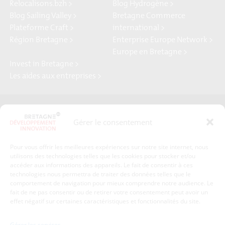
Relocalisons.bzh >
Blog Hydrogène >
Blog Sailing Valley >
Bretagne Commerce
Plateforme Craft >
international >
Région Bretagne >
Enterprise Europe Network >
Europe en Bretagne >
Invest in Bretagne >
Les aides aux entreprises >
Presse
Plan du site
Gérer le consentement
Crédits et mentions légales
Gérer mes données personnelles
Pour vous offrir les meilleures expériences sur notre site internet, nous
Un renseignement, une demande ? Contactez-nous
utilisons des technologies telles que les cookies pour stocker et/ou
accéder aux informations des appareils. Le fait de consentir à ces
technologies nous permettra de traiter des données telles que le
comportement de navigation pour mieux comprendre notre audience. Le
Coordonnées :
fait de ne pas consentir ou de retirer votre consentement peut avoir un
effet négatif sur certaines caractéristiques et fonctionnalités du site.
Bretagne Développement Innovation
1c-1d, avenue de Belle Fontaine
Gérer les services