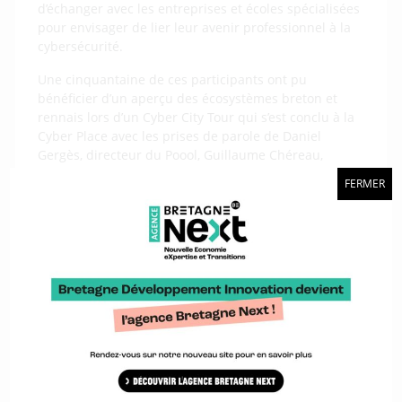
d’échanger avec les entreprises et écoles spécialisées
pour envisager de lier leur avenir professionnel à la
cybersécurité.
Une cinquantaine de ces participants ont pu
bénéficier d’un aperçu des écosystèmes breton et
rennais lors d’un Cyber City Tour qui s’est conclu à la
Cyber Place avec les prises de parole de Daniel
Gergès, directeur du Poool, Guillaume Chéreau,
directeur de
BreizhCyber
(le centre de réponses à
FERMER
incidents de la Région Bretagne), Stéphane
Szymansky, directeur des opérations de la
Cyberschool de Rennes, et Nadine Priam, de la DGA-
MI.
« La délégation était constituée de profils assez
variés avec, notamment, des personnes cherchant à
se reconvertir dans le domaine de la cybersécurité.
Organiser ce temps fort un samedi permet d’attirer
plus facilement des profils expérimentés
»
, précise
Tiphaine Leduc.
La veille 175 lycéens et collégiens ont apprivoisé cet
univers lors du Hack&Teens à travers un panel